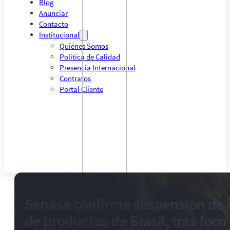
Blog
Anunciar
Contacto
Institucional
Quiénes Somos
Política de Calidad
Presencia Internacional
Contratos
Portal Cliente
Senasa confirma suspensión de 
de productos de Brasil, tras foco