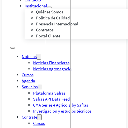
Institucional
Quiénes Somos
Política de Calidad
Presencia Internacional
Contratos
Portal Cliente
Noticias
Noticias Financieras
Noticias Agronegocio
Cursos
Agenda
Servicios
Plataforma Safras
Safras API Data Feed
CMA Series 4 Agrícola by Safras
Investigación y estudios técnicos
Contrate
Cursos