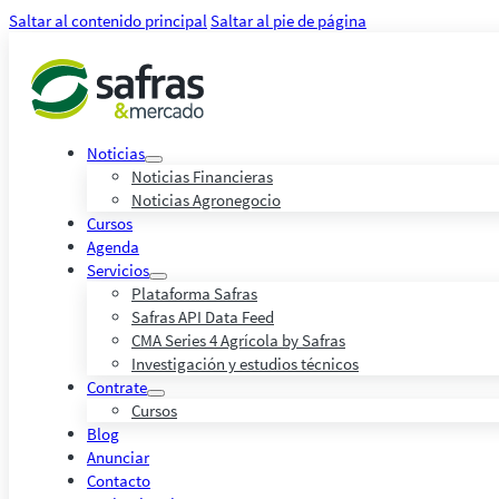
Saltar al contenido principal
Saltar al pie de página
Noticias
Noticias Financieras
Noticias Agronegocio
Cursos
Agenda
Servicios
Plataforma Safras
Safras API Data Feed
CMA Series 4 Agrícola by Safras
Investigación y estudios técnicos
Contrate
Cursos
Blog
Anunciar
Contacto