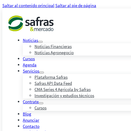
Saltar al contenido principal
Saltar al pie de página
Noticias
Noticias Financieras
Noticias Agronegocio
Cursos
Agenda
Servicios
Plataforma Safras
Safras API Data Feed
CMA Series 4 Agrícola by Safras
Investigación y estudios técnicos
Contrate
Cursos
Blog
Anunciar
Contacto