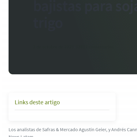
bajistas para soj
trigo
2 de octubre de 2025
-
33812 comentarios
Links deste artigo
Los analistas de Safras & Mercado Agustín Geier, y Andrés Can
News Latam