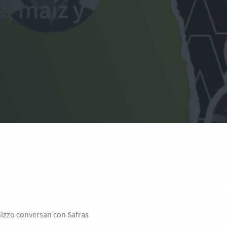
a, maíz y
nizzo conversan con Safras