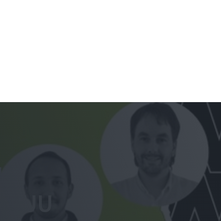
ks
 EE.UU