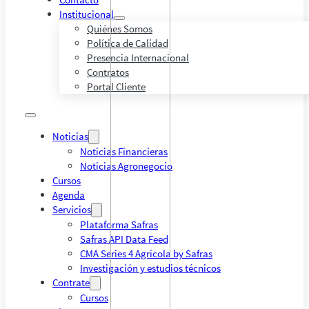
Institucional
Quiénes Somos
Política de Calidad
Presencia Internacional
Contratos
Portal Cliente
Noticias
Noticias Financieras
Noticias Agronegocio
Cursos
Agenda
Servicios
Plataforma Safras
Safras API Data Feed
CMA Series 4 Agrícola by Safras
Investigación y estudios técnicos
Contrate
Cursos