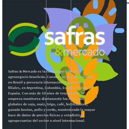
Safras & Mercado es la consultora líder del
agronegocio brasileño. Cuenta con su sede principal
en Brasil y presencia internacional, a través de
filiales, en Argentina, Colombia, Estados Unidos y
España. Con más de 50 años de trayectoria, la
empresa monitorea diariamente los mercados
globales de soja, maíz, trigo, café, fertilizantes,
ganado bovino, pollo y cerdo, manteniendo la mayor
base de datos de precios físicos y estadísticas
agropecuarias del sector a nivel internacional.