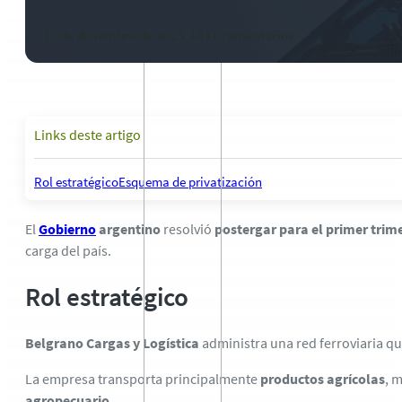
15 de diciembre de 2025
-
1437 comentarios
Links deste artigo
Rol estratégico
Esquema de privatización
El
Gobierno
argentino
resolvió
postergar para el primer trim
carga del país.
Rol estratégico
Belgrano Cargas y Logística
administra una red ferroviaria qu
La empresa transporta principalmente
productos agrícolas
, 
agropecuario
.