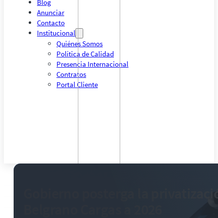
Blog
Anunciar
Contacto
Institucional
Quiénes Somos
Política de Calidad
Presencia Internacional
Contratos
Portal Cliente
Gobierno posterga la privatizaci
Belgrano Cargas a 2026