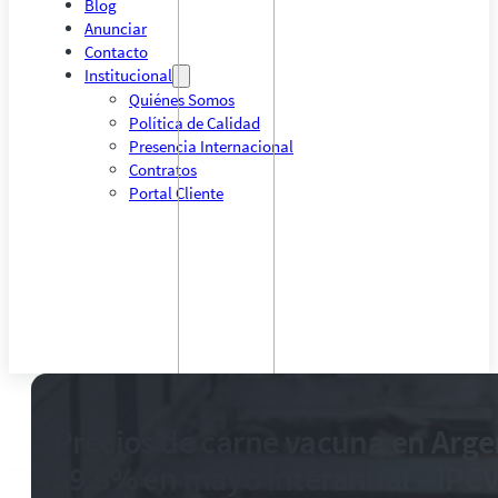
Blog
Anunciar
Contacto
Institucional
Quiénes Somos
Política de Calidad
Presencia Internacional
Contratos
Portal Cliente
Precios de carne vacuna en Arg
59,5% en mayo interanual – IPC