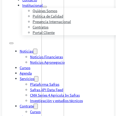
Institucional
Quiénes Somos
Política de Calidad
Presencia Internacional
Contratos
Portal Cliente
Noticias
Noticias Financieras
Noticias Agronegocio
Cursos
Agenda
Servicios
Plataforma Safras
Safras API Data Feed
CMA Series 4 Agrícola by Safras
Investigación y estudios técnicos
Contrate
Cursos