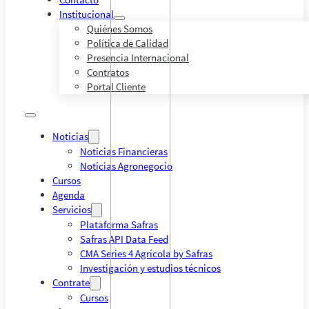
Institucional
Quiénes Somos
Política de Calidad
Presencia Internacional
Contratos
Portal Cliente
Noticias
Noticias Financieras
Noticias Agronegocio
Cursos
Agenda
Servicios
Plataforma Safras
Safras API Data Feed
CMA Series 4 Agrícola by Safras
Investigación y estudios técnicos
Contrate
Cursos