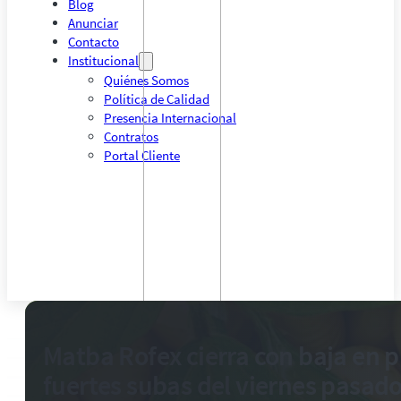
Blog
Anunciar
Contacto
Institucional
Quiénes Somos
Política de Calidad
Presencia Internacional
Contratos
Portal Cliente
Matba Rofex cierra con baja en p
fuertes subas del viernes pasad