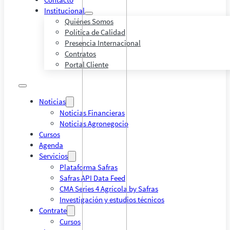
Institucional
Quiénes Somos
Política de Calidad
Presencia Internacional
Contratos
Portal Cliente
Noticias
Noticias Financieras
Noticias Agronegocio
Cursos
Agenda
Servicios
Plataforma Safras
Safras API Data Feed
CMA Series 4 Agrícola by Safras
Investigación y estudios técnicos
Contrate
Cursos