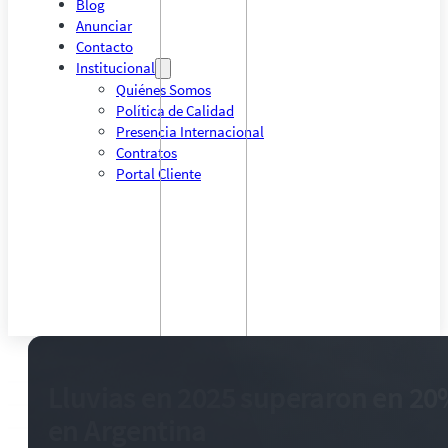
Blog
Anunciar
Contacto
Institucional
Quiénes Somos
Política de Calidad
Presencia Internacional
Contratos
Portal Cliente
Lluvias en 2025 superaron en 20%
en Argentina