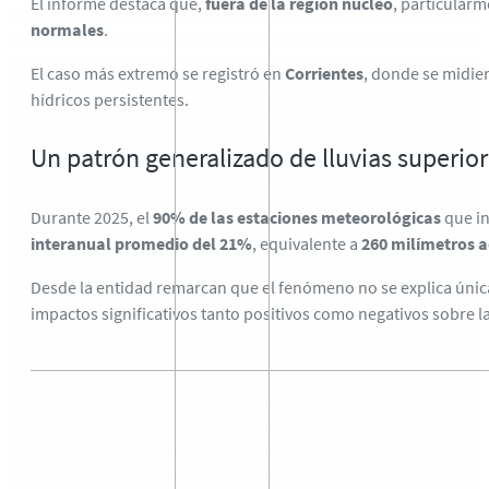
El informe destaca que,
fuera de la región núcleo
, particularm
normales
.
El caso más extremo se registró en
Corrientes
, donde se midi
hídricos persistentes.
Un patrón generalizado de lluvias superio
Durante 2025, el
90% de las estaciones meteorológicas
que in
interanual promedio del 21%
, equivalente a
260 milímetros a
Desde la entidad remarcan que el fenómeno no se explica únic
impactos significativos tanto positivos como negativos sobre 