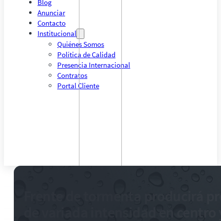
Blog
Anunciar
Contacto
Institucional
Quiénes Somos
Política de Calidad
Presencia Internacional
Contratos
Portal Cliente
Frente de tormenta producirá pr
de variada intensidad en centro y