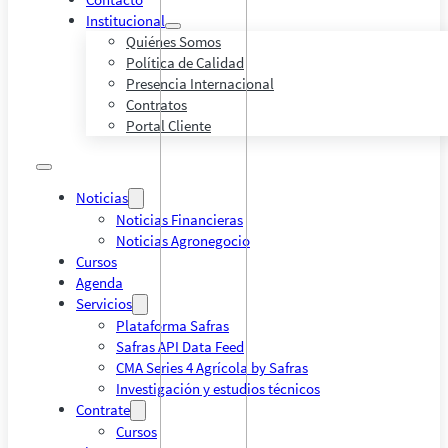
Institucional
Quiénes Somos
Política de Calidad
Presencia Internacional
Contratos
Portal Cliente
Noticias
Noticias Financieras
Noticias Agronegocio
Cursos
Agenda
Servicios
Plataforma Safras
Safras API Data Feed
CMA Series 4 Agrícola by Safras
Investigación y estudios técnicos
Contrate
Cursos