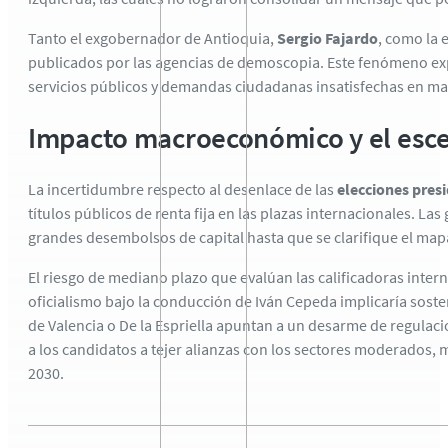
Tanto el exgobernador de Antioquia,
Sergio Fajardo
,
como la e
publicados por las agencias de demoscopia.
Este fenómeno exp
servicios públicos y demandas ciudadanas insatisfechas en mat
Impacto macroeconómico y el esce
La incertidumbre respecto al desenlace de las
elecciones pres
títulos públicos de renta fija en las plazas internacionales.
Las 
grandes desembolsos de capital hasta que se clarifique el map
El riesgo de mediano plazo que evalúan las calificadoras intern
oficialismo bajo la conducción de Iván Cepeda implicaría sosten
de Valencia o De la Espriella apuntan a un desarme de regulaci
a los candidatos a tejer alianzas con los sectores moderados,
m
2030.