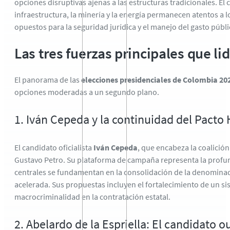
opciones disruptivas ajenas a las estructuras tradicionales.
El 
infraestructura,
la minería y la energía permanecen atentos a l
opuestos para la seguridad jurídica y el manejo del gasto públi
Las tres fuerzas principales que li
El panorama de las
elecciones presidenciales de Colombia 20
opciones moderadas a un segundo plano.
1. Iván Cepeda y la continuidad del Pacto 
El candidato oficialista
Iván Cepeda
,
que encabeza la coalición 
Gustavo Petro.
Su plataforma de campaña representa la profund
centrales se fundamentan en la consolidación de la denominad
acelerada.
Sus propuestas incluyen el fortalecimiento de un
si
macrocriminalidad en la contratación estatal.
2. Abelardo de la Espriella: El candidato o