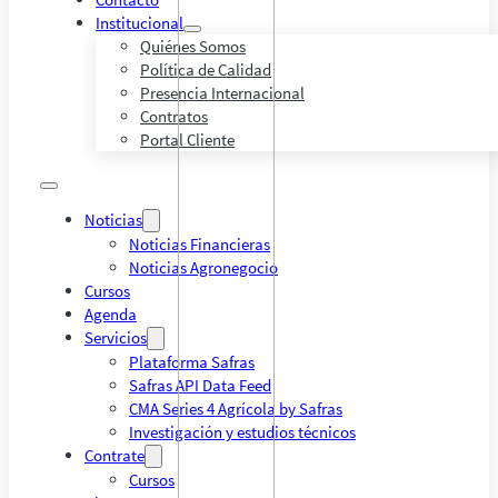
Institucional
Quiénes Somos
Política de Calidad
Presencia Internacional
Contratos
Portal Cliente
Noticias
Noticias Financieras
Noticias Agronegocio
Cursos
Agenda
Servicios
Plataforma Safras
Safras API Data Feed
CMA Series 4 Agrícola by Safras
Investigación y estudios técnicos
Contrate
Cursos