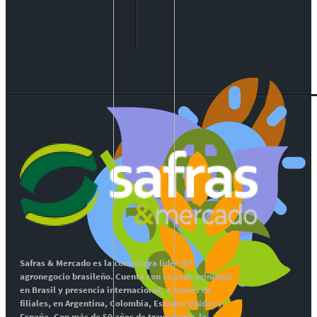
Safras & Mercado es la consultora líder del
agronegocio brasileño. Cuenta con su sede principal
en Brasil y presencia internacional, a través de
filiales, en Argentina, Colombia, Estados Unidos y
España. Con más de 50 años de trayectoria, la