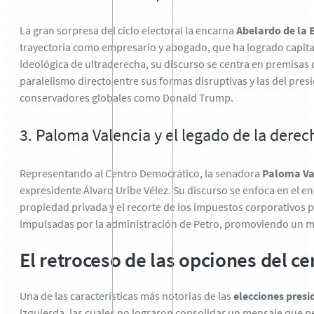
La gran sorpresa del ciclo electoral la encarna
Abelardo de la E
trayectoria como empresario y abogado,
que ha logrado capital
ideológica de ultraderecha,
su discurso se centra en premisas
paralelismo directo entre sus formas disruptivas y las del presi
conservadores globales como Donald Trump.
3. Paloma Valencia y el legado de la derec
Representando al Centro Democrático,
la senadora
Paloma Va
expresidente Álvaro Uribe Vélez.
Su discurso se enfoca en el en
propiedad privada y el recorte de los impuestos corporativos p
impulsadas por la administración de Petro,
promoviendo un mod
El retroceso de las opciones del ce
Una de las características más notorias de las
elecciones presi
izquierda,
las cuales no lograron consolidar un mensaje que pe