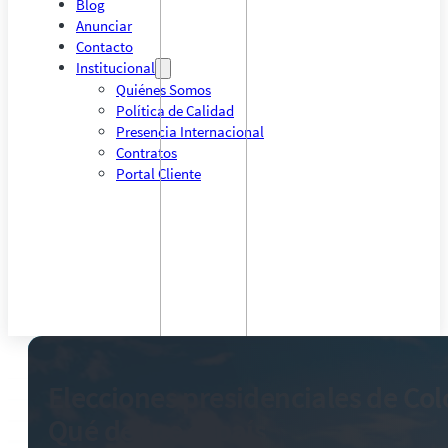
Blog
Anunciar
Contacto
Institucional
Quiénes Somos
Política de Calidad
Presencia Internacional
Contratos
Portal Cliente
Elecciones presidenciales de Co
Qué define el país