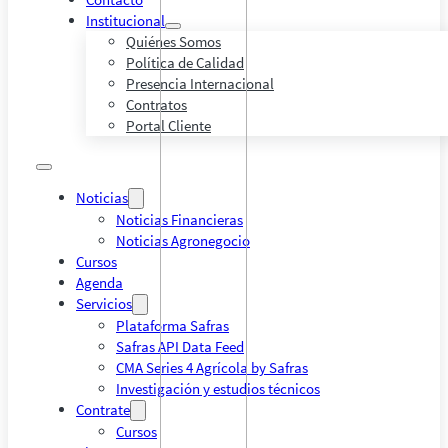
Institucional
Quiénes Somos
Política de Calidad
Presencia Internacional
Contratos
Portal Cliente
Noticias
Noticias Financieras
Noticias Agronegocio
Cursos
Agenda
Servicios
Plataforma Safras
Safras API Data Feed
CMA Series 4 Agrícola by Safras
Investigación y estudios técnicos
Contrate
Cursos