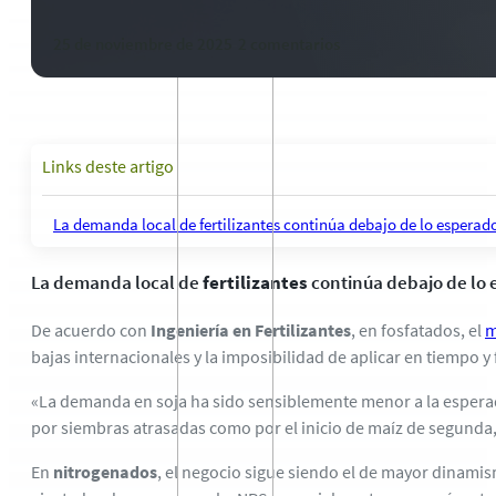
25 de noviembre de 2025
-
2 comentarios
Links deste artigo
La demanda local de fertilizantes continúa debajo de lo esperad
La demanda local de
fertilizantes
continúa debajo de lo 
De acuerdo con
Ingeniería en Fertilizantes
, en fosfatados, el
m
bajas internacionales y la imposibilidad de aplicar en tiempo 
«La demanda en soja ha sido sensiblemente menor a la esperada
por siembras atrasadas como por el inicio de maíz de segunda, d
En
nitrogenados
, el negocio sigue siendo el de mayor dinami