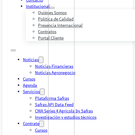
Institucional
Quiénes Somos
Política de Calidad
Presencia Internacional
Contratos
Portal Cliente
Noticias
Noticias Financieras
Noticias Agronegocio
Cursos
Agenda
Servicios
Plataforma Safras
Safras API Data Feed
CMA Series 4 Agrícola by Safras
Investigación y estudios técnicos
Contrate
Cursos