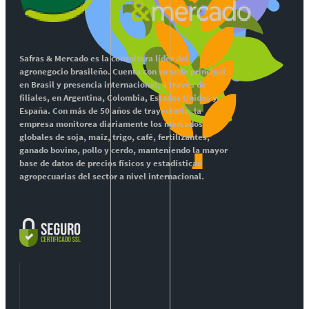
Safras & Mercado es la consultora líder del
agronegocio brasileño. Cuenta con su sede principal
en Brasil y presencia internacional, a través de
filiales, en Argentina, Colombia, Estados Unidos y
España. Con más de 50 años de trayectoria, la
empresa monitorea diariamente los mercados
globales de soja, maíz, trigo, café, fertilizantes,
ganado bovino, pollo y cerdo, manteniendo la mayor
base de datos de precios físicos y estadísticas
agropecuarias del sector a nivel internacional.