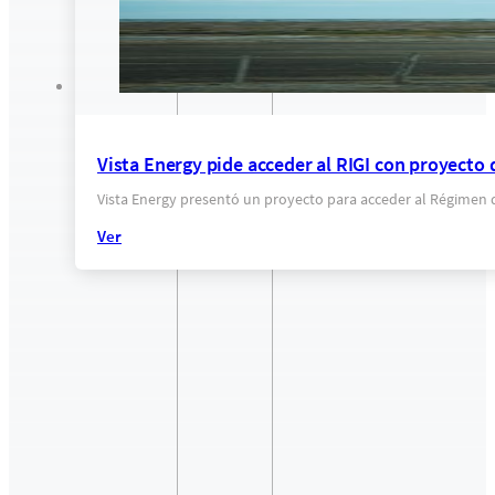
Vista Energy pide acceder al RIGI con proyecto
Vista Energy presentó un proyecto para acceder al Régimen d
Ver