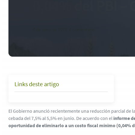
0,04% del PBI –
4 de junio de 2026
-
1 comentario
Links deste artigo
El Gobierno anunció recientemente una reducción parcial de 
cebada del 7,5% al 5,5% en junio. De acuerdo con el
informe de
oportunidad de eliminarlo a un costo fiscal mínimo (0,04% d