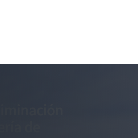
eliminación
ería de