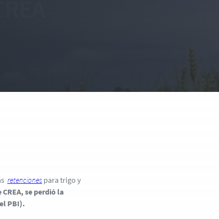
 CREA
las
retenciones
para trigo y
 CREA, se perdió la
el PBI).