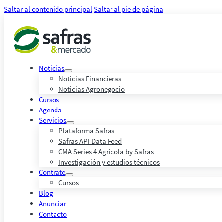
Saltar al contenido principal
Saltar al pie de página
Noticias
Noticias Financieras
Noticias Agronegocio
Cursos
Agenda
Servicios
Plataforma Safras
Safras API Data Feed
CMA Series 4 Agrícola by Safras
Investigación y estudios técnicos
Contrate
Cursos
Blog
Anunciar
Contacto