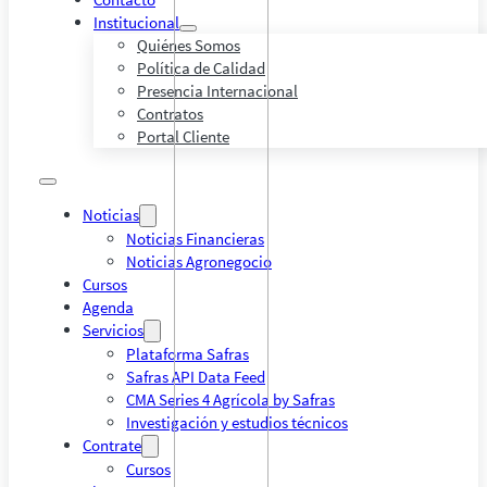
Institucional
Quiénes Somos
Política de Calidad
Presencia Internacional
Contratos
Portal Cliente
Noticias
Noticias Financieras
Noticias Agronegocio
Cursos
Agenda
Servicios
Plataforma Safras
Safras API Data Feed
CMA Series 4 Agrícola by Safras
Investigación y estudios técnicos
Contrate
Cursos