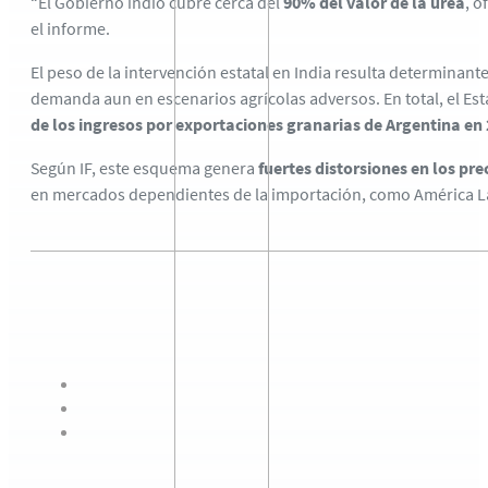
“El Gobierno indio cubre cerca del
90% del valor de la urea
, o
el informe.
El peso de la intervención estatal en India resulta determinant
demanda aun en escenarios agrícolas adversos. En total, el Est
de los ingresos por exportaciones granarias de Argentina en
Según IF, este esquema genera
fuertes distorsiones en los pre
en mercados dependientes de la importación, como América L