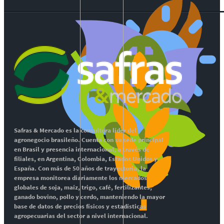
Safras & Mercado es la consultora líder del
agronegocio brasileño. Cuenta con su sede principal
en Brasil y presencia internacional, a través de
filiales, en Argentina, Colombia, Estados Unidos y
España. Con más de 50 años de trayectoria, la
empresa monitorea diariamente los mercados
globales de soja, maíz, trigo, café, fertilizantes,
ganado bovino, pollo y cerdo, manteniendo la mayor
base de datos de precios físicos y estadísticas
agropecuarias del sector a nivel internacional.