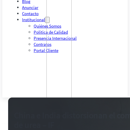
Blog
Anunciar
Contacto
Institucional
Quiénes Somos
Política de Calidad
Presencia Internacional
Contratos
Portal Cliente
China e India distorsionan el co
de urea – IF