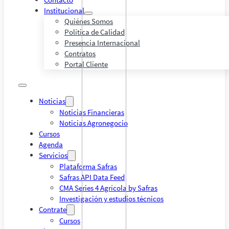
Institucional
Quiénes Somos
Política de Calidad
Presencia Internacional
Contratos
Portal Cliente
Noticias
Noticias Financieras
Noticias Agronegocio
Cursos
Agenda
Servicios
Plataforma Safras
Safras API Data Feed
CMA Series 4 Agrícola by Safras
Investigación y estudios técnicos
Contrate
Cursos