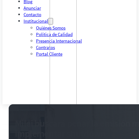
Blog
Anunciar
Contacto
Institucional
Quiénes Somos
Política de Calidad
Presencia Internacional
Contratos
Portal Cliente
Milei buscará penar la emisión 
implementar shutdown