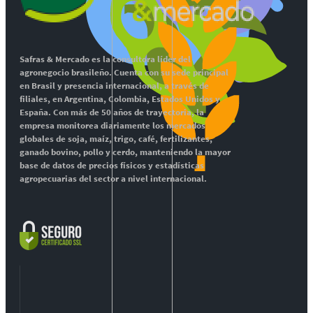
Safras & Mercado es la consultora líder del
agronegocio brasileño. Cuenta con su sede principal
en Brasil y presencia internacional, a través de
filiales, en Argentina, Colombia, Estados Unidos y
España. Con más de 50 años de trayectoria, la
empresa monitorea diariamente los mercados
globales de soja, maíz, trigo, café, fertilizantes,
ganado bovino, pollo y cerdo, manteniendo la mayor
base de datos de precios físicos y estadísticas
agropecuarias del sector a nivel internacional.