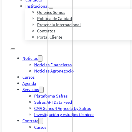
Institucional
Quiénes Somos
Política de Calidad
Presencia Internacional
Contratos
Portal Cliente
Noticias
Noticias Financieras
Noticias Agronegocio
Cursos
Agenda
Servicios
Plataforma Safras
Safras API Data Feed
CMA Series 4 Agrícola by Safras
Investigación y estudios técnicos
Contrate
Cursos