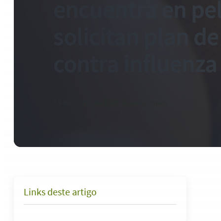
encuentra en pel
solicitan plan d
contra influenza
13 de marzo de 2026
-
0 comentarios
Links deste artigo