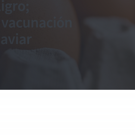
igro;
e vacunación
 aviar