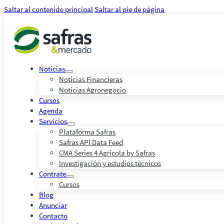
Saltar al contenido principal
Saltar al pie de página
Noticias
Noticias Financieras
Noticias Agronegocio
Cursos
Agenda
Servicios
Plataforma Safras
Safras API Data Feed
CMA Series 4 Agrícola by Safras
Investigación y estudios técnicos
Contrate
Cursos
Blog
Anunciar
Contacto