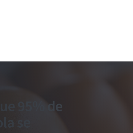
que 95% de
la se