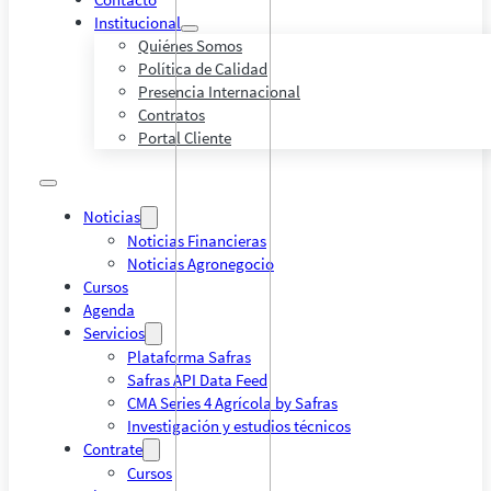
Institucional
Quiénes Somos
Política de Calidad
Presencia Internacional
Contratos
Portal Cliente
Noticias
Noticias Financieras
Noticias Agronegocio
Cursos
Agenda
Servicios
Plataforma Safras
Safras API Data Feed
CMA Series 4 Agrícola by Safras
Investigación y estudios técnicos
Contrate
Cursos