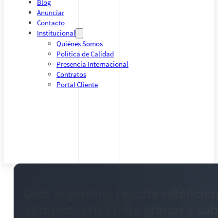
Blog
Anunciar
Contacto
Institucional
Quiénes Somos
Política de Calidad
Presencia Internacional
Contratos
Portal Cliente
Gob. argentino recorta retencio
agropecuarias para granos y su