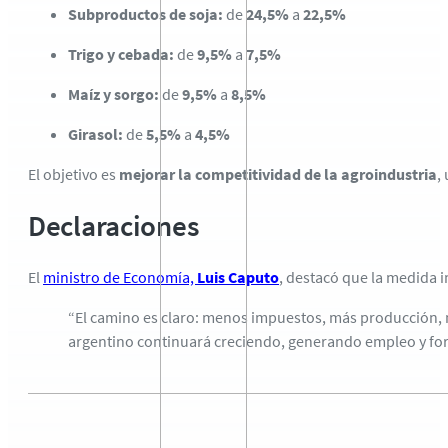
Subproductos de soja:
de
24,5%
a
22,5%
Trigo y cebada:
de
9,5%
a
7,5%
Maíz y sorgo:
de
9,5%
a
8,5%
Girasol:
de
5,5%
a
4,5%
El objetivo es
mejorar la competitividad de la agroindustria
,
Declaraciones
El
ministro de Economía,
Luis Caputo
, destacó que la medida i
“El camino es claro: menos impuestos, más producción, m
argentino continuará creciendo, generando empleo y for