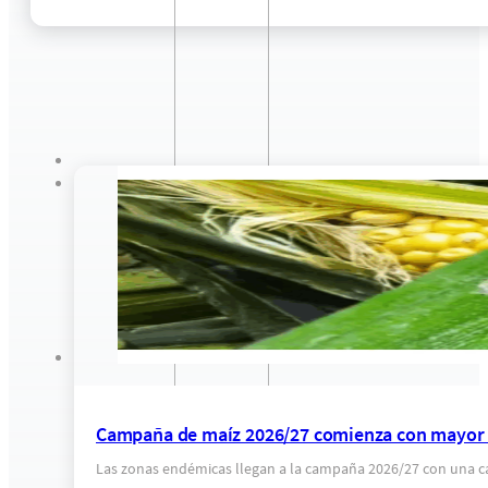
Campaña de maíz 2026/27 comienza con mayor c
Las zonas endémicas llegan a la campaña 2026/27 con una ca