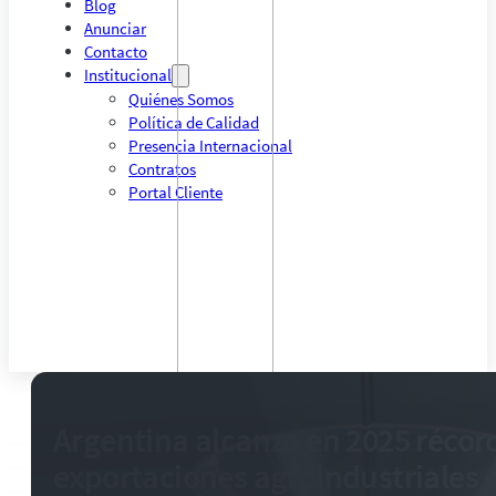
Blog
Anunciar
Contacto
Institucional
Quiénes Somos
Política de Calidad
Presencia Internacional
Contratos
Portal Cliente
Argentina alcanza en 2025 récor
exportaciones agroindustriales