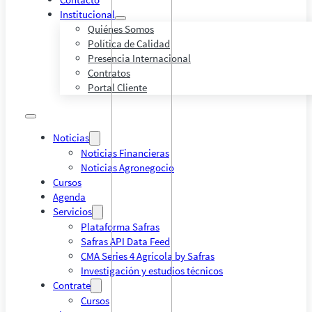
Institucional
Quiénes Somos
Política de Calidad
Presencia Internacional
Contratos
Portal Cliente
Noticias
Noticias Financieras
Noticias Agronegocio
Cursos
Agenda
Servicios
Plataforma Safras
Safras API Data Feed
CMA Series 4 Agrícola by Safras
Investigación y estudios técnicos
Contrate
Cursos