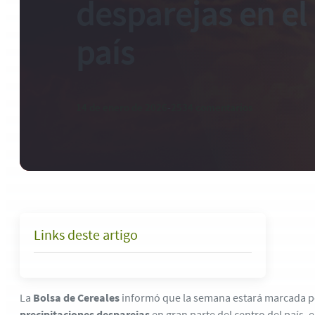
desparejas en el
país
14 de enero de 2026
-
2534 comentarios
Links deste artigo
La
Bolsa de Cereales
informó que la semana estará marcada 
precipitaciones desparejas
en gran parte del centro del país, 