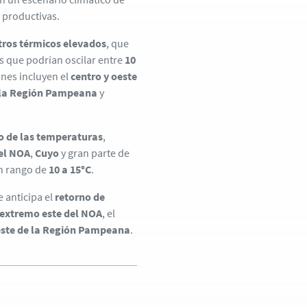
 productivas.
tros térmicos elevados
, que
 que podrían oscilar entre
10
ones incluyen el
centro y oeste
e la Región Pampeana
y
o de las temperaturas
,
el NOA
,
Cuyo
y gran parte de
n rango de
10 a 15°C
.
e anticipa el
retorno de
extremo este del NOA
, el
este de la Región Pampeana
.