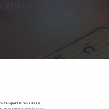
 centro del
por
temperaturas altas y
en un escenario climático de