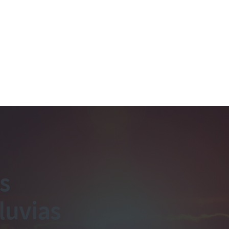
s
luvias