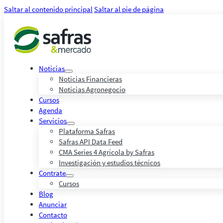
Saltar al contenido principal
Saltar al pie de página
Noticias
Noticias Financieras
Noticias Agronegocio
Cursos
Agenda
Servicios
Plataforma Safras
Safras API Data Feed
CMA Series 4 Agrícola by Safras
Investigación y estudios técnicos
Contrate
Cursos
Blog
Anunciar
Contacto