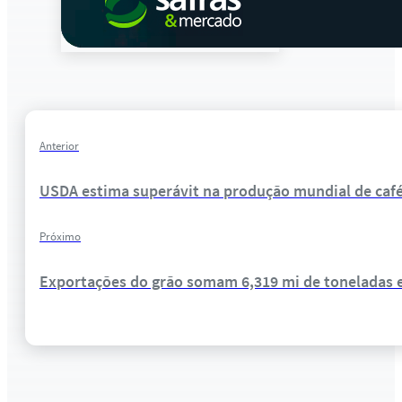
Anterior
USDA estima superávit na produção mundial de café 
Próximo
Exportações do grão somam 6,319 mi de toneladas 