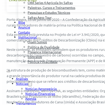
CMA Series 4 Agrícola by Safras
Palestras, Cursos e Treinamentos
Pesquisas e Estudos Técnicos
Safras Agro Tour
Porto Alegre, 15 de junho de 2020 – A Confederação da Agricul
Blog
rurais fornecedores de matéria-prima na Política Nacional de 
Anuncie
Contato
Esta proposta está prevista no Projeto de Lei nº 3.941/2020,
Institucional
comercialização dos Créditos de Descarbonização (Cbios) na 
Quem Somos
Política de Qualidade
Neste contexto, as entidades defendem que os produtores rurai
Presença Internacional
descarbonização (sequestro de carbono) ocorridas no campo, 
Contratos
manutenção das Área de Preservação Permanente (APP) e de R
Política Privacidade
“A estrutura de produção de biocombustíveis tem, como matéri
a grande importância do produtor rural na cadeia produtiva d
Análises
principalmente no que se refere aos créditos de descarboniza
Notícias
Notícias Agronegócio
Assinam o manifesto, além da CNA, as seguintes entidades: Org
Notícias Financeiras
Brasileira dos Produtores de Milho (Abramilho), Federação dos
Agenda
Nordestina dos Produtores de Cana (Unida) e Associação Brasi
Treinamentos