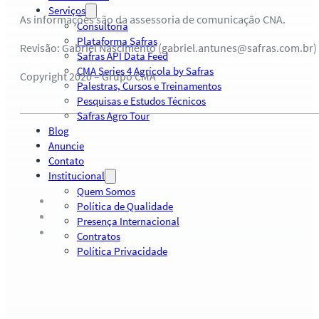
Serviços
As informações são da assessoria de comunicação CNA.
Consultoria
Plataforma Safras
Revisão: Gabriel Nascimento (gabriel.antunes@safras.com.br)
Safras API Data Feed
CMA Series 4 Agrícola by Safras
Copyright 2020 – Grupo CMA
Palestras, Cursos e Treinamentos
Pesquisas e Estudos Técnicos
Safras Agro Tour
Blog
Anuncie
Contato
Institucional
Quem Somos
Política de Qualidade
Presença Internacional
Contratos
Política Privacidade