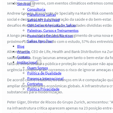
sendo os mais severos, com eventos climáticos extremos como 
Serviços
Consultoria
Andrew George, Presidente de Specialty na Marsh Risk comento
Plataforma Safras
social e desigualdade à deterioração da saúde e do bem-estar.
Safras API Data Feed
desafios comuns. Como resultado, sociedades divididas estão 
CMA Series 4 Agrícola by Safras
Palestras, Cursos e Treinamentos
A longo prazo, o relatório destaca o surgimento de uma nova 
Pesquisas e Estudos Técnicos
Safras Agro Tour
próximos 10 anos. De acordo com o estudo, 57% dos entrevist
Blog
Alison Martin, CEO de Life, Health and Bank Distribution na 
Anuncie
Contato
saúde pública. Essas lacunas ameaçam tanto o bem-estar da for
Institucional
falta de infraestrutura pública e proteção social quase não 
Quem Somos
urgência e colaboração, corremos o risco de ignorar ameaças 
Política de Qualidade
Presença Internacional
De acordo com o relatório, os avanços em IA e computação quân
Contratos
ampliar desigualdades econômicas globais. A infraestrutura cr
Política Privacidade
substanciais para modernização.
Peter Giger, Diretor de Riscos do Grupo Zurich, acrescentou: 
na infraestrutura crítica aparecem apenas na 23 posição entre