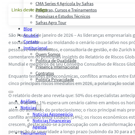
CMA Series 4 Agrícola by Safras
Links deste artigo
Palestras, Cursos e Treinamentos
Pesquisas e Estudos Técnicos
Safras Agro Tour
Blog
São Paulo, 14 de janeiro de 2026 – As lideranças empresariais
Anuncie
Contato
e sociais, continuarão moldando o cenário corporativo nos pró
Institucional
pessoas e investimentos, e consultoria de gestão, e do Zurich 
Quem Somos
comentarem os principais insights do Relatório de Riscos Glo
Política de Qualidade
Mundial e membros de seu Conselho Consultivo de Riscos Glob
Presença Internacional
Contratos
Enquanto tensões geoeconômicas, conflitos armados entre Esta
Política Privacidade
cinco principais riscos imediatos em 2026, a polarização socia
O relatório deste ano revela que: 50% dos especialistas ante
Análises
anos, e apenas 1% espera um cenário calmo em ambos os horizo
Notícias
além do aumento do protecionismo; o risco principal mais pro
Notícias Agronegócio
conflito armado entre Estados (14%); os riscos econômicos es
Notícias Financeiras
crescem, destacando-se a preocupação com a desinformação e a 
Agenda
percepção de severidade a longo prazo (subindo da 30 para a 
Treinamentos