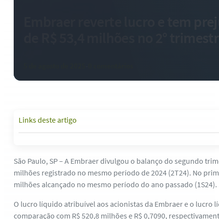
Embraer reverte lucro e tem pre
de R$ 53,4 milhões no 2° trimest
5 de agosto de 2025
-
0 comentários
Links deste artigo
São Paulo, SP – A Embraer divulgou o balanço do segundo trime
milhões registrado no mesmo período de 2024 (2T24). No primeir
milhões alcançado no mesmo período do ano passado (1S24).
O lucro líquido atribuível aos acionistas da Embraer e o lucr
comparação com R$ 520,8 milhões e R$ 0,7090, respectivament