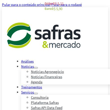
Dólar
R$ 5,11
Pular para o conteúdo principal
Pular para o rodapé
Euro
R$ 5,90
Análises
Notícias
Notícias Agronegócio
Notícias Financeiras
Agenda
Treinamentos
Serviços
Consultoria
Plataforma Safras
Safras API Data Feed