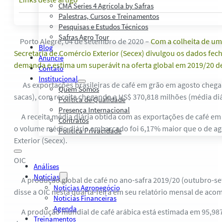
CMA Series 4 Agrícola by Safras
Palestras, Cursos e Treinamentos
Pesquisas e Estudos Técnicos
Safras Agro Tour
Porto Alegre, 04 de setembro de 2020 –
Com a colheita de uma
Blog
Secretaria de Comércio Exterior (Secex) divulgou os dados fec
Anuncie
demanda e estima um superávit na oferta global em 2019/20 de
Contato
Institucional
As exportações brasileiras de café em grão em agosto chegar
Quem Somos
sacas), com receita chegando a US$ 370,818 milhões (média diá
Política de Qualidade
Presença Internacional
A receita média diária obtida com as exportações de café em 
Contratos
o volume médio diário embarcado foi 6,17% maior que o de ago
Política Privacidade
Exterior (Secex).
OIC
Análises
Notícias
A produção global de café no ano-safra 2019/20 (outubro-set
Notícias Agronegócio
disse a OIC nesta quarta-feira em seu relatório mensal de ac
Notícias Financeiras
Agenda
A produção mundial de café arábica está estimada em 95,987 m
Treinamentos