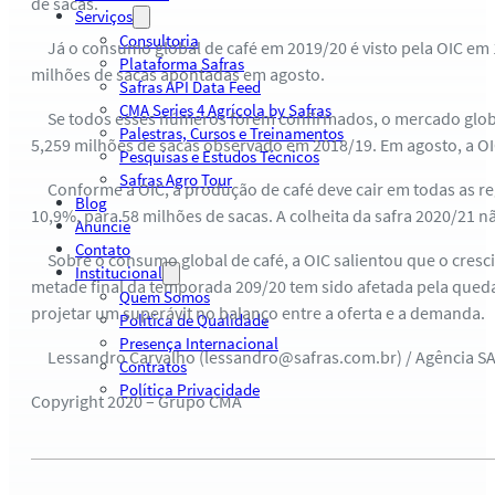
de sacas.
Serviços
Consultoria
Já o consumo global de café em 2019/20 é visto pela OIC em 1
Plataforma Safras
milhões de sacas apontadas em agosto.
Safras API Data Feed
CMA Series 4 Agrícola by Safras
Se todos esses números forem confirmados, o mercado global 
Palestras, Cursos e Treinamentos
5,259 milhões de sacas observado em 2018/19. Em agosto, a OIC
Pesquisas e Estudos Técnicos
Safras Agro Tour
Conforme a OIC, a produção de café deve cair em todas as regi
Blog
10,9%, para 58 milhões de sacas. A colheita da safra 2020/21 
Anuncie
Contato
Sobre o consumo global de café, a OIC salientou que o cresc
Institucional
metade final da temporada 209/20 tem sido afetada pela queda
Quem Somos
projetar um superávit no balanço entre a oferta e a demanda.
Política de Qualidade
Presença Internacional
Lessandro Carvalho (lessandro@safras.com.br) / Agência S
Contratos
Política Privacidade
Copyright 2020 – Grupo CMA