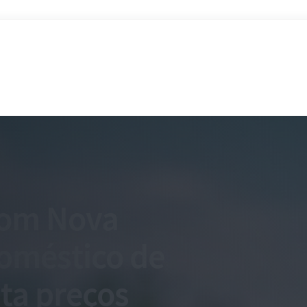
com Nova
oméstico de
ta preços