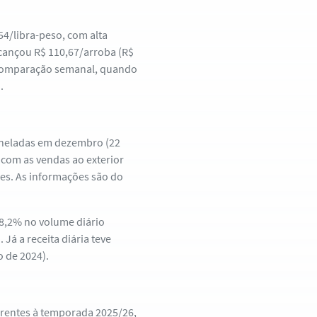
54/libra-peso, com alta
cançou R$ 110,67/arroba (R$
a comparação semanal, quando
.
oneladas em dezembro (22
a com as vendas ao exterior
es. As informações são do
28,2% no volume diário
Já a receita diária teve
 de 2024).
erentes à temporada 2025/26,