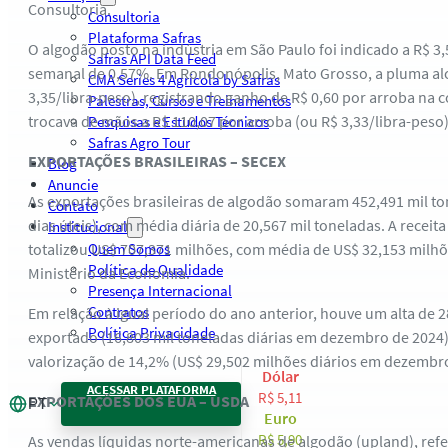
Consultoria.
Consultoria
Plataforma Safras
O algodão posto na indústria em São Paulo foi indicado a R$ 3,
Safras API Data Feed
semanal de 0,57%. Em Rondonópolis, Mato Grosso, a pluma al
CMA Series 4 Agrícola by Safras
3,35/libra-peso), registrando ganho de R$ 0,60 por arroba n
Palestras, Cursos e Treinamentos
trocava de mãos a R$ 110,07 por arroba (ou R$ 3,33/libra-peso)
Pesquisas e Estudos Técnicos
Safras Agro Tour
EXPORTAÇÕES BRASILEIRAS – SECEX
Blog
Anuncie
As exportações brasileiras de algodão somaram 452,491 mil t
Contato
dias úteis), com média diária de 20,567 mil toneladas. A receit
Institucional
totalizou US$ 707,371 milhões, com média de US$ 32,153 milhõ
Quem Somos
Política de Qualidade
Ministério da Economia.
Presença Internacional
Contratos
Em relação à igual período do ano anterior, houve um alta de 
Política Privacidade
exportado (16,803 mil toneladas diárias em dezembro de 2024). 
valorização de 14,2% (US$ 29,502 milhões diários em dezembro
Dólar
ACESSAR PLATAFORMA
R$ 5,11
EXPORTAÇÕES DOS EUA – USDA
PT
Euro
R$ 5,90
As vendas líquidas norte-americanas de algodão (upland), ref