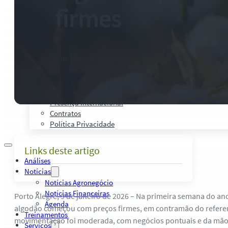
Palestras, Cursos e Treinamentos
firmes
Pesquisas e Estudos Técnicos
Safras Agro Tour
Blog
Anuncie
9 de janeiro de 2026
-
0 comentários
Contato
Institucional
Quem Somos
Política de Qualidade
Presença Internacional
Contratos
Política Privacidade
Links deste artigo
Análises
Notícias
Notícias Agronegócio
Notícias Financeiras
Porto Alegre, 9 de janeiro de 2026 – Na primeira semana do an
Agenda
algodão começou com preços firmes, em contramão do referen
Treinamentos
movimentação foi moderada, com negócios pontuais e da mão 
Serviços