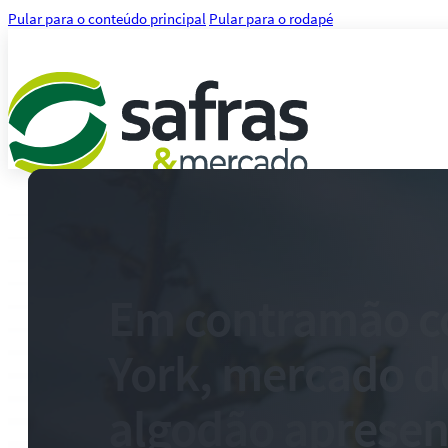
Pular para o conteúdo principal
Pular para o rodapé
Análises
Notícias
Notícias Agronegócio
Notícias Financeiras
Em contramão 
Agenda
Treinamentos
York, mercado d
Serviços
Consultoria
Plataforma Safras
algodão apresen
Safras API Data Feed
CMA Series 4 Agrícola by Safras