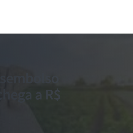
esembolso
 chega a R$