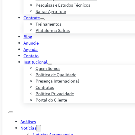
Pesquisas e Estudos Técnicos
Safras Agro Tour
Contrate
Treinamentos
Plataforma Safras
Blog
Anuncie
Agenda
Contato
Institucional
Quem Somos
Política de Qualidade
Presença Internacional
Contratos
Política Privacidade
Portal do Cliente
Análises
Notícias
Notícias Agronegócio