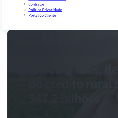
Contratos
Política Privacidade
Portal do Cliente
Em 10 meses, d
do crédito rural
347,2 bilhões