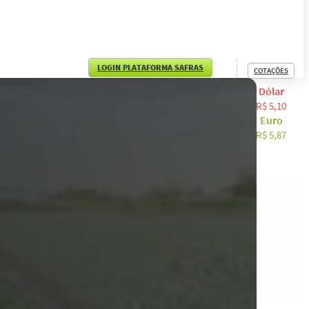
LOGIN PLATAFORMA SAFRAS
COTAÇÕES
Dólar
English
R$ 5,10
Euro
Español
R$ 5,87