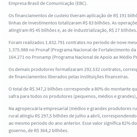
Empresa Brasil de Comunicação (EBC).
Os financiamentos de custeio tiveram aplicação de R$ 191 bilh
linhas de investimentos totalizaram R$ 83 bilhões. As operaçõ
atingiram R$ 45 bilhões e, as de industrialização, R$ 27 bilhões
Foram realizados 1.832.791 contratos no período de nove mese
1.375.988 no Pronaf (Programa Nacional de Fortalecimento da A
164.271 no Pronamp (Programa Nacional de Apoio ao Médio Pr
Os demais produtores formalizaram 292.532 contratos, corres
de financiamentos liberados pelas instituições financeiras.
O total de R$ 347,2 bilhões corresponde a 80% do montante qu
safra para todos os produtores (pequenos, médios e grandes), 
Na agropecuária empresarial (médios e grandes produtores rura
rural atingiu R$ 297,5 bilhões de julho a abril, correspondend
ao mesmo período do ano anterior. Esse valor significa 82% d
governo, de R$ 364,2 bilhões.