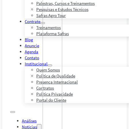
Palestras, Cursos e Treinamentos
Pesquisas e Estudos Técnicos
Safras Agro Tour
Contrate
Treinamentos
Plataforma Safras
Blog
Anuncie
Agenda
Contato
Institucional
Quem Somos
Política de Qualidade
Presença Internacional
Contratos
Política Privacidade
Portal do Cliente
Análises
Notícias