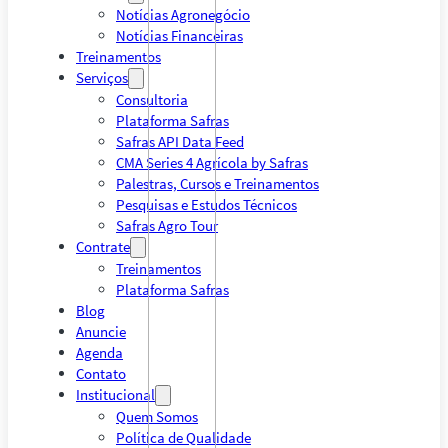
Notícias Agronegócio
Notícias Financeiras
Treinamentos
Serviços
Consultoria
Plataforma Safras
Safras API Data Feed
CMA Series 4 Agrícola by Safras
Palestras, Cursos e Treinamentos
Pesquisas e Estudos Técnicos
Safras Agro Tour
Contrate
Treinamentos
Plataforma Safras
Blog
Anuncie
Agenda
Contato
Institucional
Quem Somos
Política de Qualidade