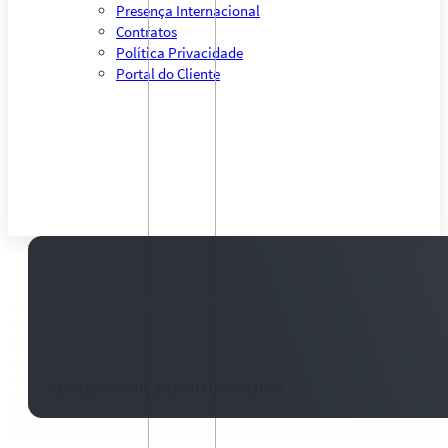
Presença Internacional
Contratos
Política Privacidade
Portal do Cliente
Dólar garante alta em janeiro n
doméstico de algodão
31 de janeiro de 2020
-
0 comentários