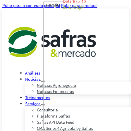
Dólar
R$ 5,10
Pular para o conteúdo principal
COTAÇÕES
Pular para o rodapé
Euro
R$ 5,87
Análises
Notícias
Notícias Agronegócio
Notícias Financeiras
Treinamentos
Serviços
Consultoria
Plataforma Safras
Safras API Data Feed
CMA Series 4 Agrícola by Safras