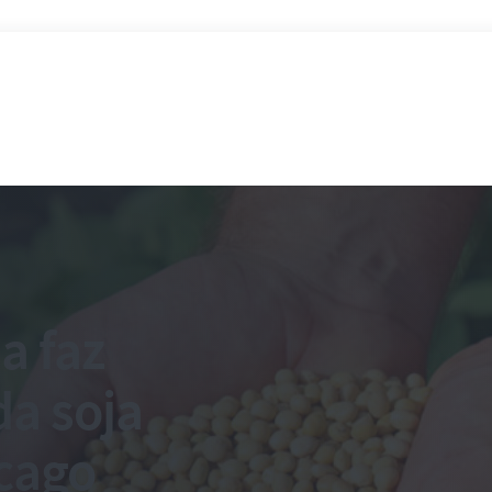
a faz
da soja
cago