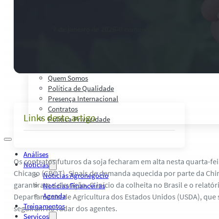
Palestras, Cursos e Treinamentos
Pesquisas e Estudos Técnicos
Safras Agro Tour
7 de janeiro de 2026
-
0 comentários
Blog
Anuncie
Contato
Institucional
Quem Somos
Política de Qualidade
Presença Internacional
Contratos
Links deste artigo
Política Privacidade
Análises
Os contratos futuros da soja fecharam em alta nesta quarta-fe
Notícias
Chicago (CBOT). Sinais de demanda aquecida por parte da Ch
Notícias Agronegócio
garantiram a elevação. O início da colheita no Brasil e o relatór
Notícias Financeiras
Agenda
Departamento de Agricultura dos Estados Unidos (USDA), que s
Treinamentos
seguiram no radar dos agentes.
Serviços