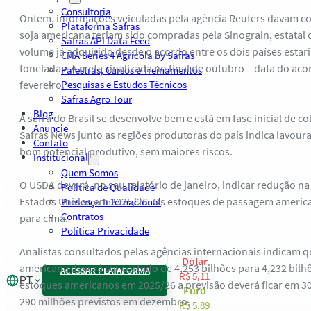
Consultoria
Ontem, informações veiculadas pela agência Reuters davam co
Plataforma Safras
soja americana teriam sido compradas pela Sinograin, estatal 
Safras API Data Feed
volume já adquirido desde o acordo entre os dois países estari
CMA Series 4 Agrícola by Safras
toneladas. A meta sinalizada no final de outubro – data do aco
Palestras, Cursos e Treinamentos
fevereiro.
Pesquisas e Estudos Técnicos
Safras Agro Tour
Blog
A safra do Brasil se desenvolve bem e está em fase inicial de c
Anuncie
Safras News junto as regiões produtoras do país indica lavou
Contato
bom potencial produtivo, sem maiores riscos.
Institucional
Quem Somos
O USDA deverá, no seu relatório de janeiro, indicar redução na
Política de Qualidade
Estados Unidos em 2025/26. Os estoques de passagem americ
Presença Internacional
Contratos
para cima.
Política Privacidade
Analistas consultados pelas agências internacionais indicam q
Dólar
americana deverá ser cortado de 4,253 bilhões para 4,232 bilh
ACESSAR PLATAFORMA
R$ 5,11
PT
estoques americanos em 2025/26 a previsão deverá ficar em 30
Euro
290 milhões previstos em dezembro.
R$ 5,89