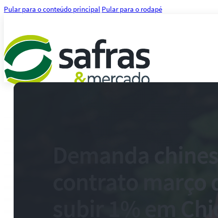
Pular para o conteúdo principal
Pular para o rodapé
Análises
Notícias
Notícias Agronegócio
Notícias Financeiras
Demanda chines
Agenda
Treinamentos
contrato março 
Serviços
Consultoria
Plataforma Safras
subir 1% em Chi
Safras API Data Feed
CMA Series 4 Agrícola by Safras