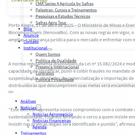
CMA Series 4 Agrícola by Safras
Palestras, Cursos e Treinamentos
Pesquisas e Estudos Técnicos
Safras Agro Tour
Porto Alegre, 17 de abril de 2025 – O Ministério de Minas e Ene
Blog
Biocombustíveis (RenovaBio). Com as novas regras em vigor, o
Anuncie
ampliar a segurança jurídica para o mercado e enfrentar com mai
Contato
Institucional
Quem Somos
Política de Qualidade
A norma regulamenta dispositivos da Lei nº 15.082/2024 e mod
Presença Internacional
capacidade de identificar, punir e coibir fraudes no mandato 
Contratos
suspensão das atividades de comercialização e importação de
Política Privacidade
distribuidoras que descumprirem suas metas será encaminhada 
Análises
Notícias
“Este decreto representa nosso compromisso com o combate à ca
Notícias Agronegócio
sustentabilidade. Estamos fechando o cerco a quem insiste em
Notícias Financeiras
insistir nas práticas ilegais será identificado e punido”, afirmo
Agenda
Treinamentos