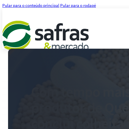
Pular para o conteúdo principal
Pular para o rodapé
Análises
Notícias
Notícias Agronegócio
Notícias Financeiras
Com tempo mais
Agenda
Treinamentos
produtor de Que
Serviços
Consultoria
Plataforma Safras
conclui colheita
Safras API Data Feed
CMA Series 4 Agrícola by Safras