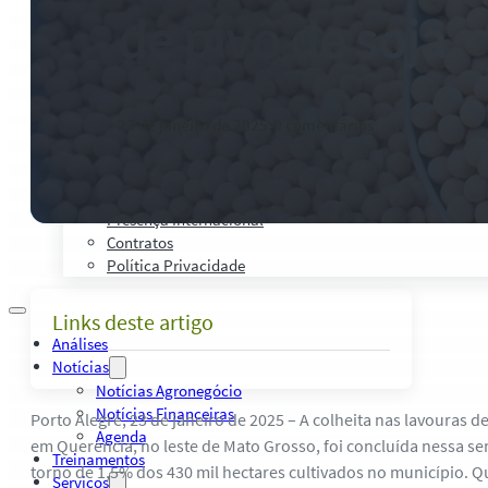
Palestras, Cursos e Treinamentos
de pivô de soja
Pesquisas e Estudos Técnicos
Safras Agro Tour
Blog
Anuncie
23 de janeiro de 2025
-
0 comentários
Contato
Institucional
Quem Somos
Política de Qualidade
Presença Internacional
Contratos
Política Privacidade
Links deste artigo
Análises
Notícias
Notícias Agronegócio
Notícias Financeiras
Porto Alegre, 23 de janeiro de 2025 – A colheita nas lavouras d
Agenda
em Querência, no leste de Mato Grosso, foi concluída nessa s
Treinamentos
torno de 1,5% dos 430 mil hectares cultivados no município. Q
Serviços