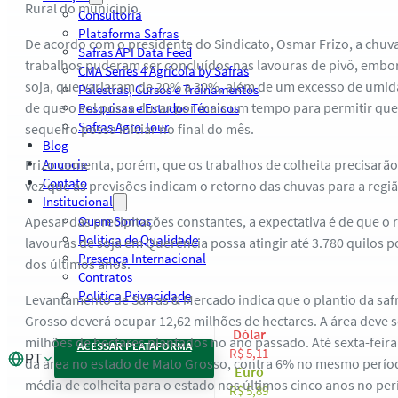
Rural do município.
Consultoria
Plataforma Safras
De acordo com o presidente do Sindicato, Osmar Frizo, a chuv
Safras API Data Feed
trabalhos puderam ser concluídos nas lavouras de pivô, embo
CMA Series 4 Agrícola by Safras
soja, que variaram de 20% a 30%, além de um excesso de umida
Palestras, Cursos e Treinamentos
de que o sol possa durar por mais um tempo para permitir que 
Pesquisas e Estudos Técnicos
Safras Agro Tour
sequeiro possa iniciar no final do mês.
Blog
Frizo comenta, porém, que os trabalhos de colheita precisar
Anuncie
Contato
vez que as previsões indicam o retorno das chuvas para a regiã
Institucional
Apesar das precipitações constantes, a expectativa é de que 
Quem Somos
Política de Qualidade
lavouras de soja em Querência possa atingir até 3.780 quilos p
Presença Internacional
dos últimos anos.
Contratos
Política Privacidade
Levantamento de Safras & Mercado indica que o plantio da saf
Grosso deverá ocupar 12,62 milhões de hectares. A área deve s
Dólar
milhões de hectares plantados no ano passado. Até sexta-feira (
ACESSAR PLATAFORMA
R$ 5,11
PT
da área no estado de Mato Grosso, contra 6% no mesmo perío
Euro
média de colheita para o estado nos últimos cinco anos no per
R$ 5,89