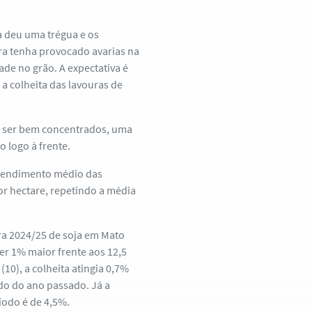
a deu uma trégua e os
ra tenha provocado avarias na
de no grão. A expectativa é
a colheita das lavouras de
ão ser bem concentrados, uma
o logo à frente.
o rendimento médio das
or hectare, repetindo a média
ra 2024/25 de soja em Mato
er 1% maior frente aos 12,5
10), a colheita atingia 0,7%
do do ano passado. Já a
íodo é de 4,5%.