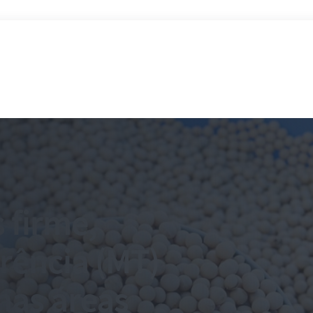
 firme,
rência (MT)
 nas áreas