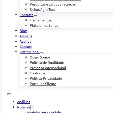
Pesquisas e Estudos Técnicos
Safras Agro Tour
Contrate
Treinamentos
Plataforma Safras
Blog
Anuncie
Agenda
Contato
Institucional
Quem Somos
Política de Qualidade
Presença Internacional
Contratos
Política Privacidade
Portal do Cliente
Análises
Notícias
Notícias Agronegócio