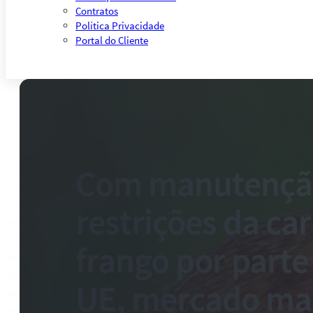
Contratos
Política Privacidade
Portal do Cliente
Com manutençã
restrições da ca
frango por parte
UE, mercado m