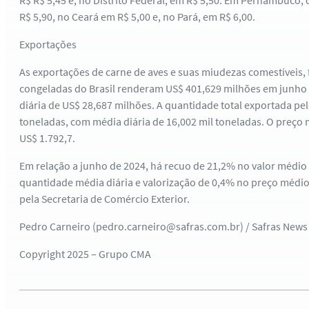
R$ R$ 5,45 e, no Distrito Federal, em R$ 5,50. Em Pernambuco,
R$ 5,90, no Ceará em R$ 5,00 e, no Pará, em R$ 6,00.
Exportações
As exportações de carne de aves e suas miudezas comestíveis, 
congeladas do Brasil renderam US$ 401,629 milhões em junho (
diária de US$ 28,687 milhões. A quantidade total exportada pel
toneladas, com média diária de 16,002 mil toneladas. O preço
US$ 1.792,7.
Em relação a junho de 2024, há recuo de 21,2% no valor médio 
quantidade média diária e valorização de 0,4% no preço médi
pela Secretaria de Comércio Exterior.
Pedro Carneiro (pedro.carneiro@safras.com.br) / Safras News
Copyright 2025 – Grupo CMA