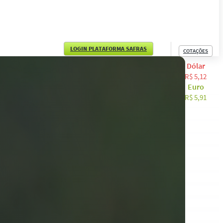
LOGIN PLATAFORMA SAFRAS
COTAÇÕES
Dólar
English
R$ 5,12
Euro
Español
R$ 5,91