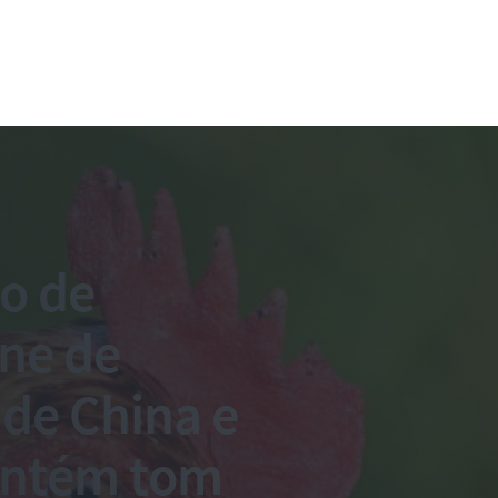
o de
rne de
 de China e
antém tom