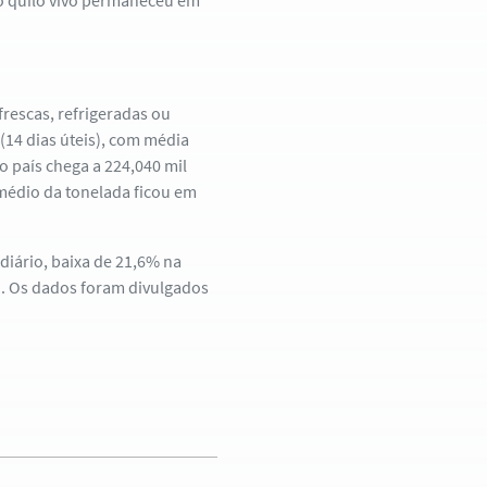
 o quilo vivo permaneceu em
frescas, refrigeradas ou
14 dias úteis), com média
o país chega a 224,040 mil
 médio da tonelada ficou em
diário, baixa de 21,6% na
o. Os dados foram divulgados