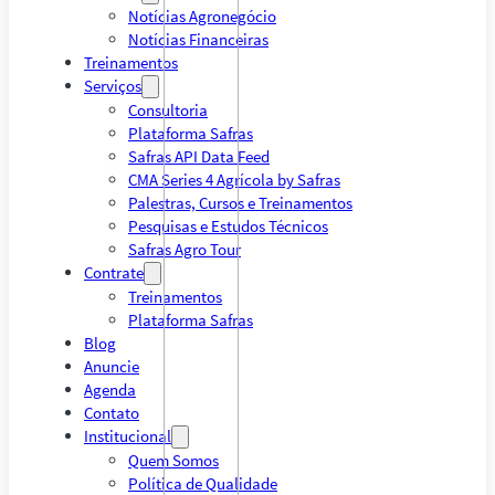
Notícias Agronegócio
Notícias Financeiras
Treinamentos
Serviços
Consultoria
Plataforma Safras
Safras API Data Feed
CMA Series 4 Agrícola by Safras
Palestras, Cursos e Treinamentos
Pesquisas e Estudos Técnicos
Safras Agro Tour
Contrate
Treinamentos
Plataforma Safras
Blog
Anuncie
Agenda
Contato
Institucional
Quem Somos
Política de Qualidade