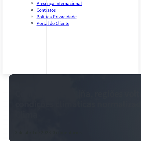
Presença Internacional
Contratos
Política Privacidade
Portal do Cliente
Com fim da La Niña, regiões volt
condições climáticas normalizad
Clima
3 de abril de 2023
-
0 comentários