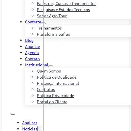
Palestras, Cursos e Treinamentos
Pesquisas e Estudos Técnicos
Safras Agro Tour
Contrate
Treinamentos
Plataforma Safras
Blog
Anuncie
Agenda
Contato
Institucional
Quem Somos
Política de Qualidade
Presença Internacional
Contratos
Política Privacidade
Portal do Cliente
Análises
Notícias