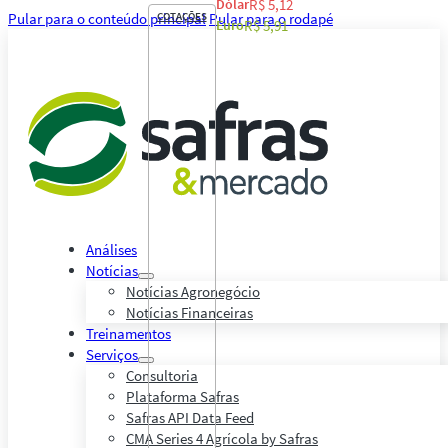
Dólar
R$ 5,12
Pular para o conteúdo principal
COTAÇÕES
Pular para o rodapé
Euro
R$ 5,91
Análises
Notícias
Notícias Agronegócio
Notícias Financeiras
Treinamentos
Serviços
Consultoria
Plataforma Safras
Safras API Data Feed
CMA Series 4 Agrícola by Safras