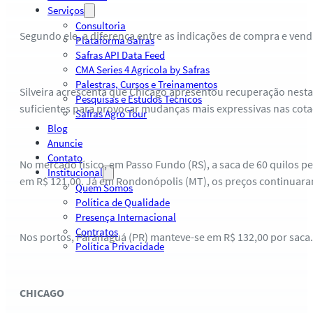
Serviços
Consultoria
Segundo ele, a diferença entre as indicações de compra e vend
Plataforma Safras
Safras API Data Feed
CMA Series 4 Agrícola by Safras
Palestras, Cursos e Treinamentos
Silveira acrescenta que Chicago apresentou recuperação nesta
Pesquisas e Estudos Técnicos
suficientes para provocar mudanças mais expressivas nas cota
Safras Agro Tour
Blog
Anuncie
Contato
No mercado físico, em Passo Fundo (RS), a saca de 60 quilos
Institucional
em R$ 121,00. Já em Rondonópolis (MT), os preços continuara
Quem Somos
Política de Qualidade
Presença Internacional
Contratos
Nos portos, Paranaguá (PR) manteve-se em R$ 132,00 por saca
Política Privacidade
CHICAGO