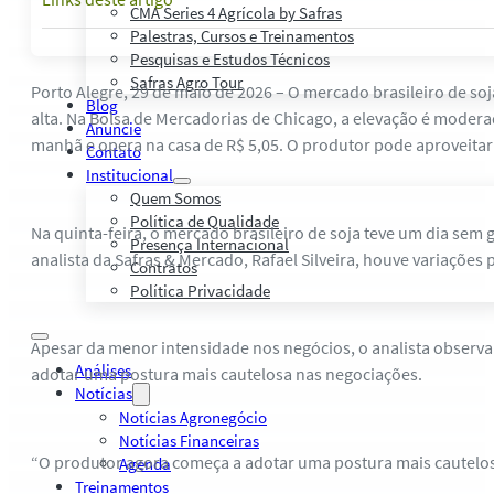
CMA Series 4 Agrícola by Safras
Palestras, Cursos e Treinamentos
Pesquisas e Estudos Técnicos
Safras Agro Tour
Porto Alegre, 29 de maio de 2026 – O mercado brasileiro de s
Blog
alta. Na Bolsa de Mercadorias de Chicago, a elevação é modera
Anuncie
manhã e opera na casa de R$ 5,05. O produtor pode aproveitar 
Contato
Institucional
Quem Somos
Política de Qualidade
Na quinta-feira, o mercado brasileiro de soja teve um dia se
Presença Internacional
analista da Safras & Mercado, Rafael Silveira, houve variações 
Contratos
Política Privacidade
Apesar da menor intensidade nos negócios, o analista observa 
Análises
adotar uma postura mais cautelosa nas negociações.
Notícias
Notícias Agronegócio
Notícias Financeiras
“O produtor agora começa a adotar uma postura mais cautelosa
Agenda
Treinamentos