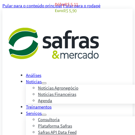
Dólar
R$ 5,11
Pular para o conteúdo principal
Pular para o rodapé
Euro
R$ 5,90
Análises
Notícias
Notícias Agronegócio
Notícias Financeiras
Agenda
Treinamentos
Serviços
Consultoria
Plataforma Safras
Safras API Data Feed