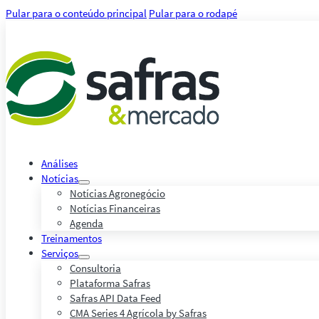
Pular para o conteúdo principal
Pular para o rodapé
Análises
Notícias
Notícias Agronegócio
Notícias Financeiras
Agenda
Treinamentos
Serviços
Consultoria
Plataforma Safras
Safras API Data Feed
CMA Series 4 Agrícola by Safras