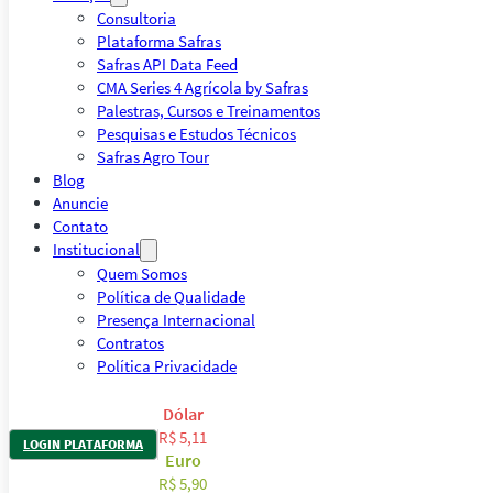
Consultoria
Plataforma Safras
Safras API Data Feed
CMA Series 4 Agrícola by Safras
Palestras, Cursos e Treinamentos
Pesquisas e Estudos Técnicos
Safras Agro Tour
Blog
Anuncie
Contato
Institucional
Quem Somos
Política de Qualidade
Presença Internacional
Contratos
Política Privacidade
Dólar
R$ 5,11
LOGIN PLATAFORMA
Euro
R$ 5,90