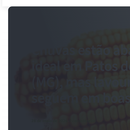
Chuvas estão ab
ideal em Patos d
(MG), mas lavou
seguem em boas
28 de maio de 2026
-
0 comentários