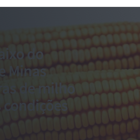
aixo do
e Minas
ras de milho
 condições