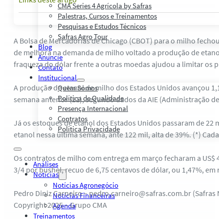
CMA Series 4 Agrícola by Safras
Palestras, Cursos e Treinamentos
Pesquisas e Estudos Técnicos
Safras Agro Tour
A Bolsa de Mercadorias de Chicago (CBOT) para o milho fecho
Blog
de melhora na demanda de milho voltado a produção de etano
Anuncie
fraqueza do dólar frente a outras moedas ajudou a limitar os p
Contato
Institucional
A produção de etanol de milho dos Estados Unidos avançou 1,1
Quem Somos
Política de Qualidade
semana anterior (21), segundo dados da AIE (Administração de
Presença Internacional
Contratos
Já os estoques de etanol dos Estados Unidos passaram de 22 m
Política Privacidade
etanol nessa última semana, ante 122 mil, alta de 39%. (*) Cada b
Os contratos de milho com entrega em março fecharam a US$ 4,
Análises
3/4 por bushel, recuo de 6,75 centavos de dólar, ou 1,47%, em
Notícias
Notícias Agronegócio
Pedro Diniz Carneiro – pedro.carneiro@safras.com.br (Safras
Notícias Financeiras
Copyright 2025 – Grupo CMA
Agenda
Treinamentos