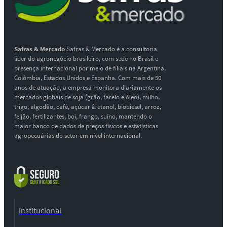
Safras & Mercado
Safras & Mercado é a consultoria
líder do agronegócio brasileiro, com sede no Brasil e
presença internacional por meio de filiais na Argentina,
Colômbia, Estados Unidos e Espanha. Com mais de 50
anos de atuação, a empresa monitora diariamente os
mercados globais de soja (grão, farelo e óleo), milho,
trigo, algodão, café, açúcar & etanol, biodiesel, arroz,
feijão, fertilizantes, boi, frango, suíno, mantendo o
maior banco de dados de preços físicos e estatísticas
agropecuárias do setor em nível internacional.
Institucional