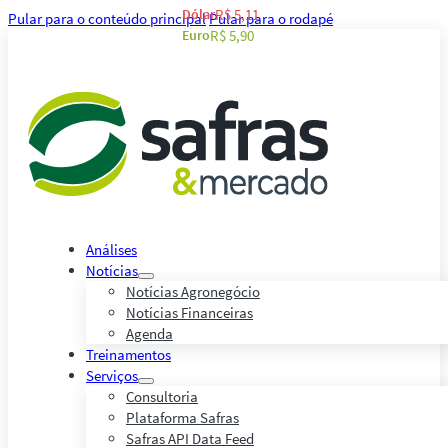
Dólar
R$ 5,11
Pular para o conteúdo principal
Pular para o rodapé
Euro
R$ 5,90
Análises
Notícias
Notícias Agronegócio
Notícias Financeiras
Agenda
Treinamentos
Serviços
Consultoria
Plataforma Safras
Safras API Data Feed