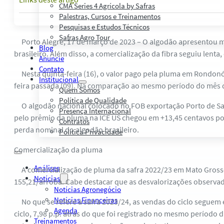
CMA Series 4 Agrícola by Safras
Palestras, Cursos e Treinamentos
Pesquisas e Estudos Técnicos
Safras Agro Tour
Porto Alegre, 17 de março de 2023 – O algodão apresentou ma
Blog
brasileiro. Além disso, a comercialização da fibra seguiu le
Anuncie
Contato
Nesta quinta-feira (16), o valor pago pela pluma em Rondonóp
Institucional
feira passada (09). Na comparação ao mesmo período do mês de
Quem Somos
Política de Qualidade
O algodão nacional colocado no FOB exportação Porto de Santo
Presença Internacional
pelo prêmio da pluma na ICE US chegou em +13,45 centavos por
Contratos
perda nominal do algodão brasileiro.
Política Privacidade
Comercialização da pluma
Análises
A comercialização de pluma da safra 2022/23 em Mato Grosso
Notícias
155,21/arroba. Cabe destacar que as desvalorizações observa
Notícias Agronegócio
Notícias Financeiras
No que se refere à safra 2023/24, as vendas do ciclo seguem 
Agenda
ciclo, 7,98 p.p. atrás do que foi registrado no mesmo período
Treinamentos