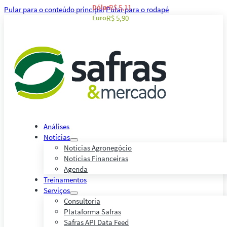
Dólar
R$ 5,11
Pular para o conteúdo principal
Pular para o rodapé
Euro
R$ 5,90
Análises
Notícias
Notícias Agronegócio
Notícias Financeiras
Agenda
Treinamentos
Serviços
Consultoria
Plataforma Safras
Safras API Data Feed