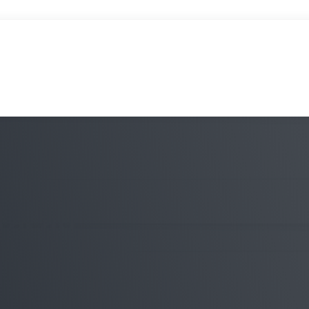
ração
rça em NY e
US$ 1