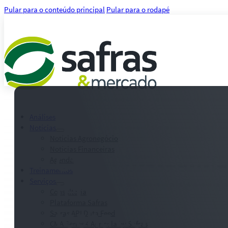
Pular para o conteúdo principal
Pular para o rodapé
Análises
Notícias
Notícias Agronegócio
Notícias Financeiras
Café tem recupe
Agenda
Treinamentos
técnica nesta te
Serviços
Consultoria
Plataforma Safras
fecha acima de 
Safras API Data Feed
CMA Series 4 Agrícola by Safras