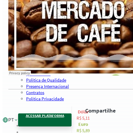
Consultoria
Plataforma Safras
Safras API Data Feed
CMA Series 4 Agrícola by Safras
Palestras, Cursos e Treinamentos
Pesquisas e Estudos Técnicos
Safras Agro Tour
Blog
Anuncie
Contato
Institucional
Quem Somos
Política de Qualidade
Presença Internacional
Contratos
Política Privacidade
Compartilhe
Dólar
ACESSAR PLATAFORMA
R$ 5,11
PT
Euro
R$ 5,89