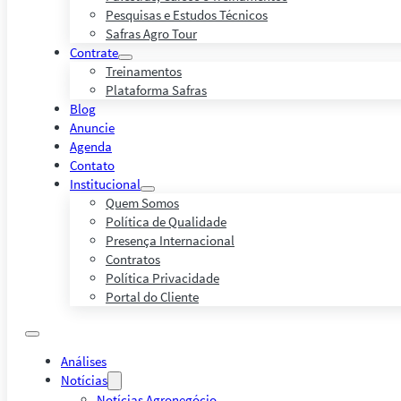
Pesquisas e Estudos Técnicos
Safras Agro Tour
Contrate
Treinamentos
Plataforma Safras
Blog
Anuncie
Agenda
Contato
Institucional
Quem Somos
Política de Qualidade
Presença Internacional
Contratos
Política Privacidade
Portal do Cliente
Análises
Notícias
Notícias Agronegócio