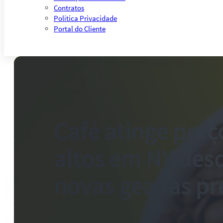
Contratos
Política Privacidade
Portal do Cliente
Café atinge preç
altos em NY des
novas geadas pr