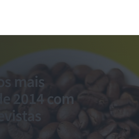
os mais
de 2014 com
evistas