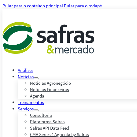
Pular para o conteúdo principal
Pular para o rodapé
Análises
Notícias
Notícias Agronegócio
Notícias Financeiras
Agenda
Treinamentos
Serviços
Consultoria
Plataforma Safras
Safras API Data Feed
CMA Series 4 Agrícola by Safras