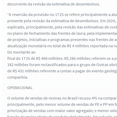
decorrente da revisão da estimativa de desembolsos.
“A reversão da provisão no 1T25 se refere principalmente a atu
presente pela revisão da estimativa de desembolsos. Em 2024
explicado, principalmente, pela revisão das estimativas de cus
no plano de fechamento das frentes de lavra; pela implement
de projetos, iniciativas e programas presentes nas frentes de 
atualização monetária no total de R$ 4 milhões reportada na r
Do montante ao
final do 1T25 de R$ 468 milhões: R$ 286 milhões referem-se a
182 milhões foram reclassificados para o grupo de Outras obri
de R$ 431 milhões referente a contas a pagar do evento geológ
companhia.
OPERACIONAL
O volume de vendas de resinas no Brasil recuou 4% na compara
principalmente, pelo menor volume de vendas de PE e PP em f
priorização de vendas com maior valor agregado; e menor vo
função da maior oferta de produto globalmente. Em relação a