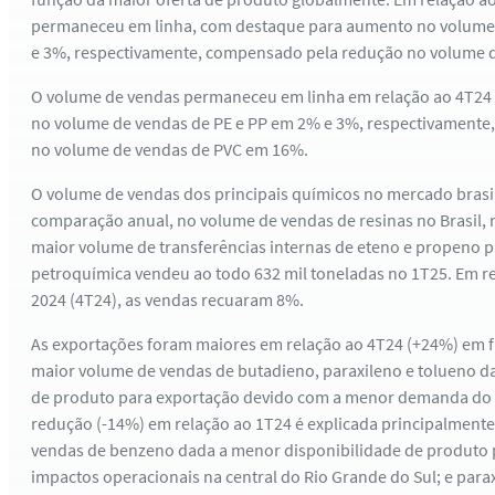
permaneceu em linha, com destaque para aumento no volume 
e 3%, respectivamente, compensado pela redução no volume 
O volume de vendas permaneceu em linha em relação ao 4T2
no volume de vendas de PE e PP em 2% e 3%, respectivament
no volume de vendas de PVC em 16%.
O volume de vendas dos principais químicos no mercado brasi
comparação anual, no volume de vendas de resinas no Brasil, r
maior volume de transferências internas de eteno e propeno p
petroquímica vendeu ao todo 632 mil toneladas no 1T25. Em re
2024 (4T24), as vendas recuaram 8%.
As exportações foram maiores em relação ao 4T24 (+24%) em f
maior volume de vendas de butadieno, paraxileno e tolueno d
de produto para exportação devido com a menor demanda do m
redução (-14%) em relação ao 1T24 é explicada principalment
vendas de benzeno dada a menor disponibilidade de produto 
impactos operacionais na central do Rio Grande do Sul; e par