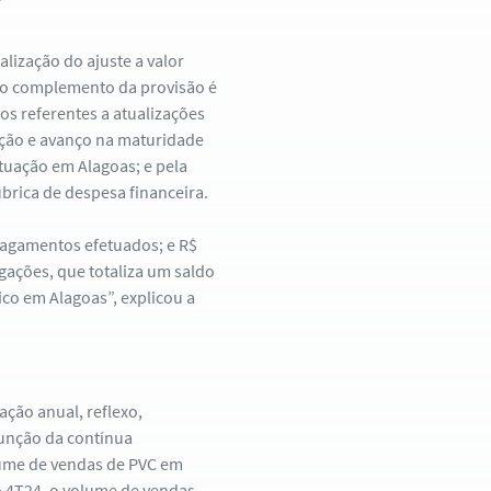
alização do ajuste a valor
, o complemento da provisão é
tos referentes a atualizações
ação e avanço na maturidade
atuação em Alagoas; e pela
ubrica de despesa financeira.
 pagamentos efetuados; e R$
gações, que totaliza um saldo
ico em Alagoas”, explicou a
ção anual, reflexo,
unção da contínua
lume de vendas de PVC em
o 4T24, o volume de vendas