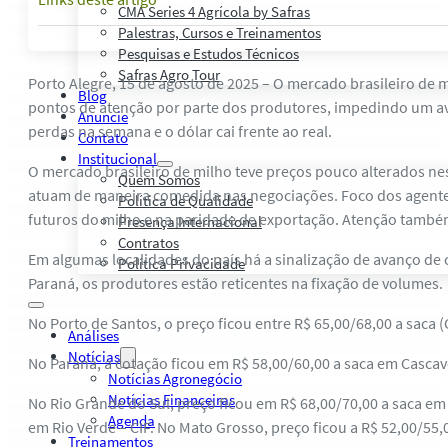
CMA Series 4 Agrícola by Safras
Palestras, Cursos e Treinamentos
Pesquisas e Estudos Técnicos
Safras Agro Tour
Porto Alegre, 15 de agosto de 2025 – O mercado brasileiro de 
Blog
pontos de atenção por parte dos produtores, impedindo um avan
Anuncie
perdas na semana e o dólar cai frente ao real.
Contato
Institucional
O mercado brasileiro de milho teve preços pouco alterados n
Quem Somos
atuam de maneira comedida nas negociações. Foco dos agentes
Política de Qualidade
futuros do milho e na paridade de exportação. Atenção també
Presença Internacional
Contratos
Em algumas localidades do país há a sinalização de avanço de
Política Privacidade
Paraná, os produtores estão reticentes na fixação de volumes.
No Porto de Santos, o preço ficou entre R$ 65,00/68,00 a saca (
Análises
Notícias
No Paraná, a cotação ficou em R$ 58,00/60,00 a saca em Cascav
Notícias Agronegócio
Notícias Financeiras
No Rio Grande do Sul, preço ficou em R$ 68,00/70,00 a saca em
Agenda
em Rio Verde – CIF. No Mato Grosso, preço ficou a R$ 52,00/55
Treinamentos