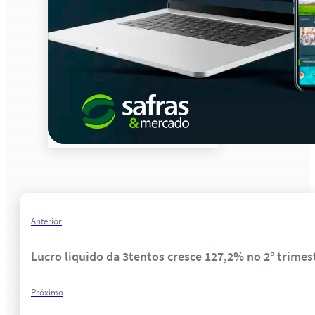
Anterior
Lucro líquido da 3tentos cresce 127,2% no 2° trimes
Próximo