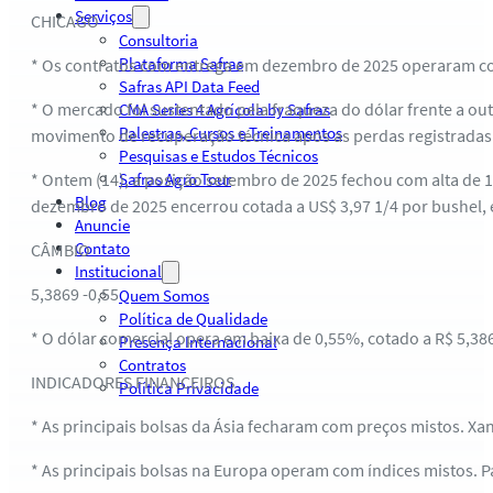
Serviços
CHICAGO
Consultoria
Plataforma Safras
* Os contratos com entrega em dezembro de 2025 operaram com
Safras API Data Feed
* O mercado foi sustentado pela fraqueza do dólar frente a 
CMA Series 4 Agrícola by Safras
Palestras, Cursos e Treinamentos
movimento de recuperação técnica após as perdas registradas
Pesquisas e Estudos Técnicos
* Ontem (14), a posição setembro de 2025 fechou com alta de 1
Safras Agro Tour
Blog
dezembro de 2025 encerrou cotada a US$ 3,97 1/4 por bushel,
Anuncie
Contato
CÂMBIO
Institucional
5,3869 -0,55
Quem Somos
Política de Qualidade
* O dólar comercial opera em baixa de 0,55%, cotado a R$ 5,386
Presença Internacional
Contratos
INDICADORES FINANCEIROS
Política Privacidade
* As principais bolsas da Ásia fecharam com preços mistos. Xan
* As principais bolsas na Europa operam com índices mistos. Pa