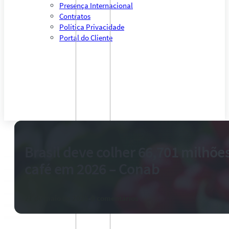
Presença Internacional
Contratos
Política Privacidade
Portal do Cliente
Brasil deve colher 66,701 milhõe
café em 2026 – Conab
21 de maio de 2026
-
0 comentários