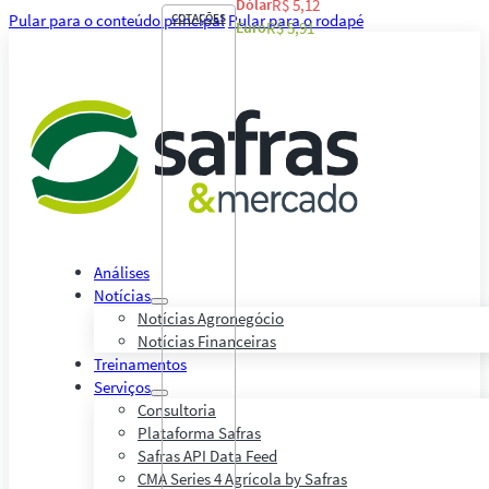
Dólar
R$ 5,12
Pular para o conteúdo principal
COTAÇÕES
Pular para o rodapé
Euro
R$ 5,91
Análises
Notícias
Notícias Agronegócio
Notícias Financeiras
Treinamentos
Serviços
Consultoria
Plataforma Safras
Safras API Data Feed
CMA Series 4 Agrícola by Safras