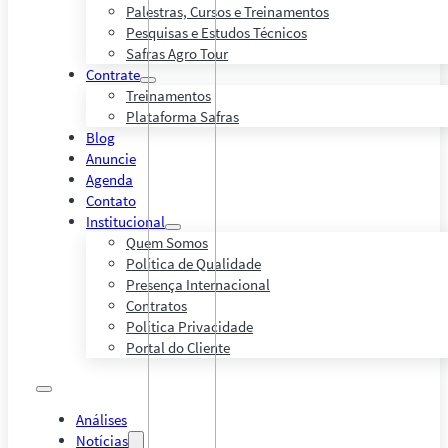
Palestras, Cursos e Treinamentos
Pesquisas e Estudos Técnicos
Safras Agro Tour
Contrate
Treinamentos
Plataforma Safras
Blog
Anuncie
Agenda
Contato
Institucional
Quem Somos
Política de Qualidade
Presença Internacional
Contratos
Política Privacidade
Portal do Cliente
Análises
Notícias