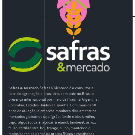
Safras & Mercado
Safras & Mercado é a consultoria
líder do agronegócio brasileiro, com sede no Brasil e
presença internacional por meio de filiais na Argentina,
Colômbia, Estados Unidos e Espanha. Com mais de 50
anos de atuação, a empresa monitora diariamente os
mercados globais de soja (grão, farelo e óleo), milho,
trigo, algodão, café, açúcar & etanol, biodiesel, arroz,
feijão, fertilizantes, boi, frango, suíno, mantendo o
maior banco de dados de preços físicos e estatísticas