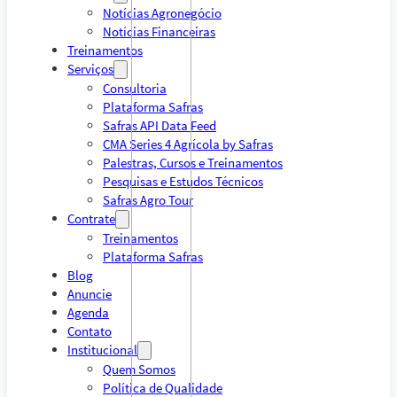
Notícias Agronegócio
Notícias Financeiras
Treinamentos
Serviços
Consultoria
Plataforma Safras
Safras API Data Feed
CMA Series 4 Agrícola by Safras
Palestras, Cursos e Treinamentos
Pesquisas e Estudos Técnicos
Safras Agro Tour
Contrate
Treinamentos
Plataforma Safras
Blog
Anuncie
Agenda
Contato
Institucional
Quem Somos
Política de Qualidade