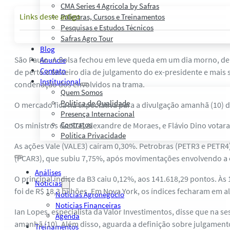
CMA Series 4 Agrícola by Safras
Links deste artigo
Palestras, Cursos e Treinamentos
Pesquisas e Estudos Técnicos
Safras Agro Tour
Blog
São Paulo -A Bolsa fechou em leve queda em um dia morno, de
Anuncie
Contato
de perto o terceiro dia de julgamento do ex-presidente e mais 
Institucional
condenação dos envolvidos na trama.
Quem Somos
Política de Qualidade
O mercado fica na expectativa para a divulgação amanhã (10) d
Presença Internacional
Contratos
Os ministros do STF, Alexandre de Moraes, e Flávio Dino vot
Política Privacidade
As ações Vale (VALE3) caíram 0,30%. Petrobras (PETR3 e PETR4
(PCAR3), que subiu 7,75%, após movimentações envolvendo a c
Análises
O principal índice da B3 caiu 0,12%, aos 141.618,29 pontos. Às
Notícias
foi de R$ 18,3 bilhões. Em Nova York, os índices fecharam em al
Notícias Agronegócio
Notícias Financeiras
Ian Lopes, especialista da Valor Investimentos, disse que na 
Agenda
amanhã (10). Além disso, aguarda a definição sobre julgamento
Treinamentos