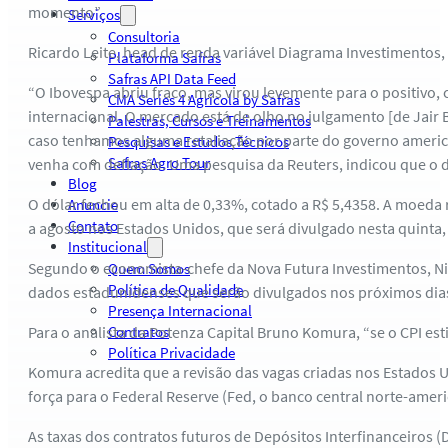
momento”.
Serviços
Consultoria
Ricardo Leite, head de renda variável Diagrama Investimentos
Plataforma Safras
Safras API Data Feed
“O Ibovespa abriu fraco, mas virou levemente para o positivo
CMA Series 4 Agrícola by Safras
internacional. O mercado está de olho no julgamento [de Jair 
Palestras, Cursos e Treinamentos
caso tenhamos alguma retaliação por parte do governo american
Pesquisas e Estudos Técnicos
Safras Agro Tour
venha com deflação. Uma pesquisa da Reuters, indicou que o da
Blog
O dólar fechou em alta de 0,33%, cotado a R$ 5,4358. A moeda r
Anuncie
Contato
a agosto nos Estados Unidos, que será divulgado nesta quinta,
Institucional
Segundo o economista-chefe da Nova Futura Investimentos, Nic
Quem Somos
Política de Qualidade
dados estadunidenses que serão divulgados nos próximos dia
Presença Internacional
Para o analista da Potenza Capital Bruno Komura, “se o CPI est
Contratos
Política Privacidade
Komura acredita que a revisão das vagas criadas nos Estados 
força para o Federal Reserve (Fed, o banco central norte-americ
As taxas dos contratos futuros de Depósitos Interfinanceiros (