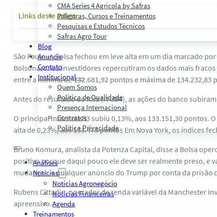
CMA Series 4 Agrícola by Safras
Links deste artigo
Palestras, Cursos e Treinamentos
Pesquisas e Estudos Técnicos
Safras Agro Tour
Blog
São Paulo -A Bolsa fechou em leve alta em um dia marcado por v
Anuncie
Contato
Bolsonaro. Os investidores repercutiram os dados mais fracos
Institucional
entre a mínima de 132.681,92 pontos e máxima de 134.232,83 
Quem Somos
Política de Qualidade
Antes do resultado do Itaú (ITUB4), as ações do banco subiram
Presença Internacional
Contratos
O principal índice da B3 subiu 0,13%, aos 133.151,30 pontos. O
Política Privacidade
alta de 0,23%, aos 133.475 pontos Em Nova York, os índices f
Bruno Komura, analista da Potenza Capital, disse a Bolsa oper
positivo porque daqui pouco ele deve ser realmente preso, e v
Análises
mudanças, e qualquer anúncio do Trump por conta da prisão do
Notícias
Notícias Agronegócio
Rubens Cittadin, operador de renda variável da Manchester In
Notícias Financeiras
apreensivo.
Agenda
Treinamentos