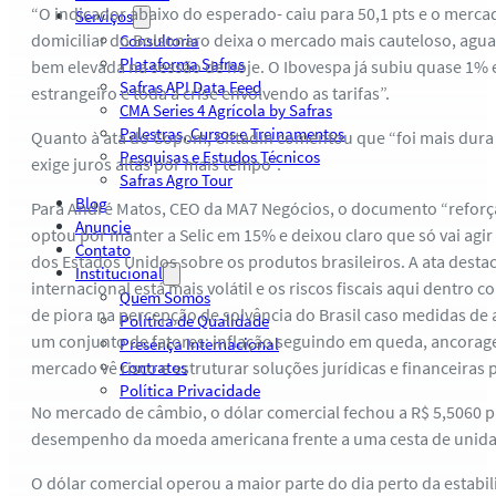
“O indicador abaixo do esperado- caiu para 50,1 pts e o mercad
Serviços
domiciliar do Bolsonaro deixa o mercado mais cauteloso, aguar
Consultoria
Plataforma Safras
bem elevada na sessão de hoje. O Ibovespa já subiu quase 1% 
Safras API Data Feed
estrangeiro e toda a crise envolvendo as tarifas”.
CMA Series 4 Agrícola by Safras
Palestras, Cursos e Treinamentos
Quanto à ata do Copom, Cittadin comentou que “foi mais dura r
Pesquisas e Estudos Técnicos
exige juros altas por mais tempo”.
Safras Agro Tour
Blog
Para André Matos, CEO da MA7 Negócios, o documento “reforça 
Anuncie
optou por manter a Selic em 15% e deixou claro que só vai agir 
Contato
dos Estados Unidos sobre os produtos brasileiros. A ata desta
Institucional
internacional está mais volátil e os riscos fiscais aqui dentro
Quem Somos
de piora na percepção de solvência do Brasil caso medidas de 
Política de Qualidade
um conjunto de fatores: inflação seguindo em queda, ancoragem
Presença Internacional
mercado vê risco e estruturar soluções jurídicas e financeiras p
Contratos
Política Privacidade
No mercado de câmbio, o dólar comercial fechou a R$ 5,5060 pa
desempenho da moeda americana frente a uma cesta de unidad
O dólar comercial operou a maior parte do dia perto da estabi