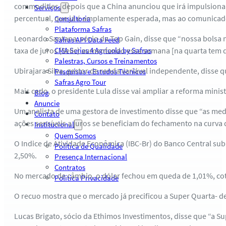
commodities, depois que a China anunciou que irá impulsionar 
Serviços
percentual, que já é amplamente esperada, mas ao comunicado
Consultoria
Plataforma Safras
Leonardo Santana, sócio da Top Gain, disse que “nossa bolsa n
Safras API Data Feed
taxa de juros (Selic) aumentando essa semana [na quarta tem d
CMA Series 4 Agrícola by Safras
Palestras, Cursos e Treinamentos
Ubirajara Silva, gestor de renda variável independente, disse 
Pesquisas e Estudos Técnicos
Safras Agro Tour
Mais cedo, o presidente Lula disse vai ampliar a reforma minist
Blog
Anuncie
Um analista de uma gestora de investimento disse que “as med
Contato
ações sensíveis a juros se beneficiam do fechamento na curva d
Institucional
Quem Somos
O Indice de Atividade Econômica (IBC-Br) do Banco Central s
Política de Qualidade
2,50%.
Presença Internacional
Contratos
No mercado de câmbio, o dólar fechou em queda de 1,01%, cota
Política Privacidade
O recuo mostra que o mercado já precificou a Super Quarta- de
Lucas Brigato, sócio da Ethimos Investimentos, disse que “a S