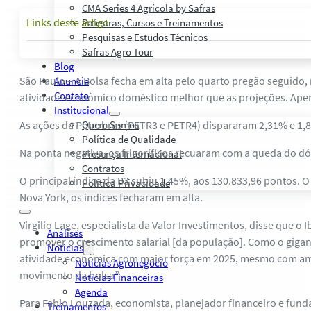
CMA Series 4 Agrícola by Safras
Links deste artigo
Palestras, Cursos e Treinamentos
Pesquisas e Estudos Técnicos
Safras Agro Tour
Blog
São Paulo – A Bolsa fecha em alta pelo quarto pregão seguido
Anuncie
Contato
atividade econômico doméstico melhor que as projeções. Apena
Institucional
As ações da Petrobras (PETR3 e PETR4) dispararam 2,31% e 1,8
Quem Somos
Política de Qualidade
Na ponta negativa, os frigoríficos recuaram com a queda do dó
Presença Internacional
Contratos
O principal índice da B3 subiu 1,45%, aos 130.833,96 pontos. O
Política Privacidade
Nova York, os índices fecharam em alta.
Virgilio Lage, especialista da Valor Investimentos, disse que
Análises
promover o crescimento salarial [da população]. Como o gigant
Notícias
atividade econômica com maior força em 2025, mesmo com ambien
Notícias Agronegócio
movimento da bolsa”.
Notícias Financeiras
Agenda
Para Fabio Louzada, economista, planejador financeiro e fun
Treinamentos