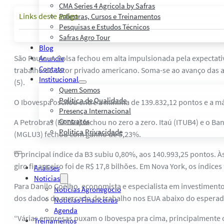
CMA Series 4 Agrícola by Safras
Links deste artigo
Palestras, Cursos e Treinamentos
Pesquisas e Estudos Técnicos
Safras Agro Tour
Blog
São Paulo -A Bolsa fechou em alta impulsionada pela expectati
Anuncie
Contato
trabalho do setor privado americano. Soma-se ao avanço das a
Institucional
(5).
Quem Somos
Política de Qualidade
O Ibovespa oscilou entre a mínima de 139.832,12 pontos e a m
Presença Internacional
Contratos
A Petrobras (PETR4) fechou no zero a zero. Itaú (ITUB4) e o B
Política Privacidade
(MGLU3) fechou com ganho de 5,23%.
O principal índice da B3 subiu 0,80%, aos 140.993,25 pontos. 
giro financeiro foi de R$ 17,8 bilhões. Em Nova York, os índice
Análises
Notícias
Para Danilo Coelho, economista e especialista em investimento
Notícias Agronegócio
dos dados do mercado de trabalho nos EUA abaixo do esperad
Notícias Financeiras
Agenda
“Várias empresas puxam o Ibovespa pra cima, principalmente 
Treinamentos