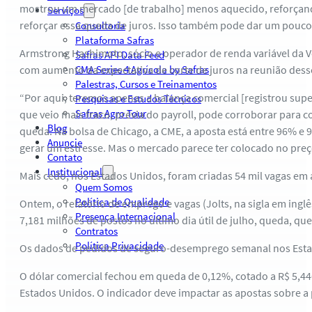
mostrou um mercado [de trabalho] menos aquecido, reforçando 
Serviços
reforçar essa queda de juros. Isso também pode dar um pouco m
Consultoria
Plataforma Safras
Armstrong Hashimoto, sócio e operador de renda variável da V
Safras API Data Feed
com aumento da expectativa de corte de juros na reunião dess
CMA Series 4 Agrícola by Safras
Palestras, Cursos e Treinamentos
“Por aqui, teremos apenas a balança comercial [registrou supe
Pesquisas e Estudos Técnicos
Safras Agro Tour
que veio mais fraco, prévia do payroll, pode corroborar para c
Blog
queda. Na bolsa de Chicago, a CME, a aposta está entre 96% e
Anuncie
gerar um estresse. Mas o mercado parece ter colocado no pre
Contato
Institucional
Mais cedo, nos Estados Unidos, foram criadas 54 mil vagas em 
Quem Somos
Política de Qualidade
Ontem, o relatório de emprego e vagas (Jolts, na sigla em ing
Presença Internacional
7,181 milhões de postos no último dia útil de julho, queda, q
Contratos
Política Privacidade
Os dados de pedidos de seguro-desemprego semanal nos Estado
O dólar comercial fechou em queda de 0,12%, cotado a R$ 5,446
Estados Unidos. O indicador deve impactar as apostas sobre a 