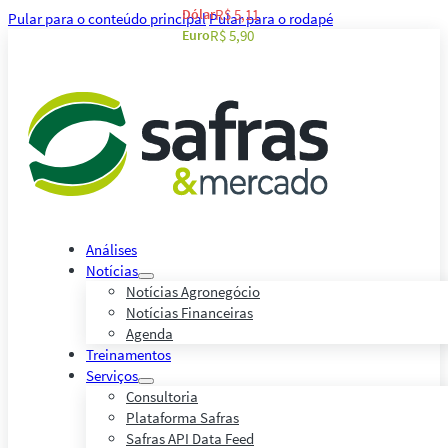
Dólar
R$ 5,11
Pular para o conteúdo principal
Pular para o rodapé
Euro
R$ 5,90
Análises
Notícias
Notícias Agronegócio
Notícias Financeiras
Agenda
Treinamentos
Serviços
Consultoria
Plataforma Safras
Safras API Data Feed