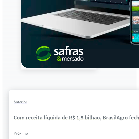
Anterior
Com receita líquida de R$ 1,5 bilhão, BrasilAgro fec
Próximo