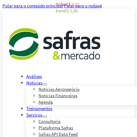
Dólar
R$ 5,11
Pular para o conteúdo principal
Pular para o rodapé
Euro
R$ 5,90
Análises
Notícias
Notícias Agronegócio
Notícias Financeiras
Agenda
Treinamentos
Serviços
Consultoria
Plataforma Safras
Safras API Data Feed