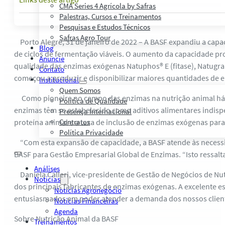
CMA Series 4 Agrícola by Safras
Palestras, Cursos e Treinamentos
Pesquisas e Estudos Técnicos
Safras Agro Tour
Porto Alegre, 31 de janeiro de 2022 – A BASF expandiu a cap
Blog
de ciclos de fermentação viáveis. O aumento da capacidade pr
Anuncie
qualidade das enzimas exógenas Natuphos® E (fitase), Natugrai
Contato
começou a produzir e disponibilizar maiores quantidades de 
Institucional
Quem Somos
Como pioneira no campo das enzimas na nutrição animal há ma
Política de Qualidade
enzimas têm se estabelecido como aditivos alimentares indisp
Presença Internacional
proteína animal e a taxa de inclusão de enzimas exógenas par
Contratos
Política Privacidade
“Com esta expansão de capacidade, a BASF atende às necessida
BASF para Gestão Empresarial Global de Enzimas. “Isto ressa
Análises
Daniela Calleri, vice-presidente de Gestão de Negócios de Nu
Notícias
dos principais fabricantes de enzimas exógenas. A excelente
Notícias Agronegócio
entusiasmados em poder atender a demanda dos nossos clientes
Notícias Financeiras
Agenda
Sobre Nutrição Animal da BASF
Treinamentos